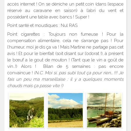
accès internet ! On se déniche un petit coin (dans l’espace
réservé au caravane en saison) à l’abri du vent et
possédant une table avec bancs ! Super !
Point santé et moustiques : Nul RAS
Point cigarettes : Toujours non fumeuse ! Pour la
compensation alimentaire, cela ne s’arrange pas ! Pour
l’humeur, moi je dis ça va ! Mais Martine ne partage pas cet
avis ! Et pour le bienfait (soit disant sur l’odorat !), à présent
le bœuf a le gout de mouton ! (Tant que le vin a goût de
vin…!) Alors ! Bilan de 5 semaines : pas encore
convaincue !
(N.C. Moi si, pas subi tout ça pour rien… !!! Je
fais un peu ma marseillaise : il y a quelques moments
chauds mais ça passe vite !)