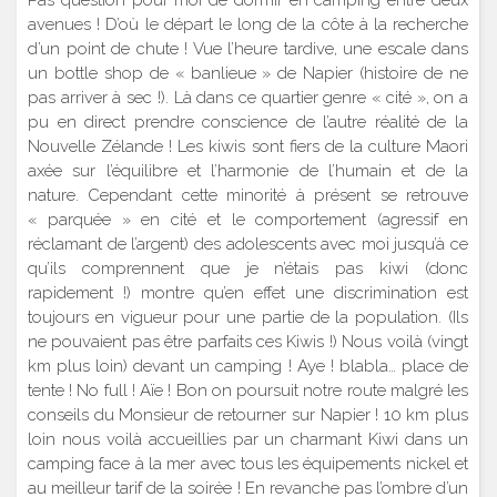
avenues ! D’où le départ le long de la côte à la recherche
d’un point de chute ! Vue l’heure tardive, une escale dans
un bottle shop de « banlieue » de Napier (histoire de ne
pas arriver à sec !). Là dans ce quartier genre « cité », on a
pu en direct prendre conscience de l’autre réalité de la
Nouvelle Zélande ! Les kiwis sont fiers de la culture Maori
axée sur l’équilibre et l’harmonie de l’humain et de la
nature. Cependant cette minorité à présent se retrouve
« parquée » en cité et le comportement (agressif en
réclamant de l’argent) des adolescents avec moi jusqu’à ce
qu’ils comprennent que je n’étais pas kiwi (donc
rapidement !) montre qu’en effet une discrimination est
toujours en vigueur pour une partie de la population. (Ils
ne pouvaient pas être parfaits ces Kiwis !) Nous voilà (vingt
km plus loin) devant un camping ! Aye ! blabla… place de
tente ! No full ! Aïe ! Bon on poursuit notre route malgré les
conseils du Monsieur de retourner sur Napier ! 10 km plus
loin nous voilà accueillies par un charmant Kiwi dans un
camping face à la mer avec tous les équipements nickel et
au meilleur tarif de la soirée ! En revanche pas l’ombre d’un