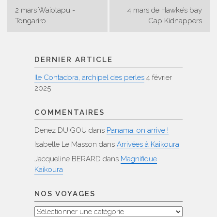
Navigation
2 mars Waiotapu -
4 mars de Hawke’s bay
de
Tongariro
Cap Kidnappers
l’article
DERNIER ARTICLE
Ile Contadora, archipel des perles
4 février
2025
COMMENTAIRES
Denez DUIGOU
dans
Panama, on arrive !
Isabelle Le Masson
dans
Arrivées à Kaikoura
Jacqueline BERARD
dans
Magnifique
Kaikoura
NOS VOYAGES
Nos