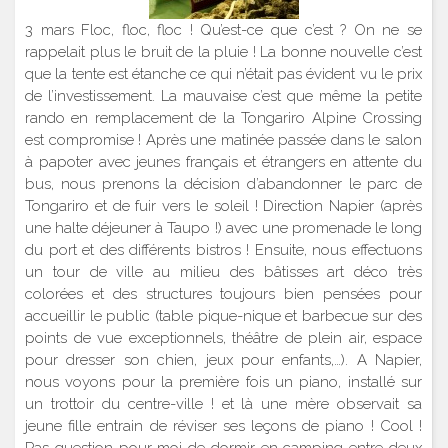
3 mars Floc, floc, floc ! Qu’est-ce que c’est ? On ne se
rappelait plus le bruit de la pluie ! La bonne nouvelle c’est
que la tente est étanche ce qui n’était pas évident vu le prix
de l’investissement. La mauvaise c’est que même la petite
rando en remplacement de la Tongariro Alpine Crossing
est compromise ! Après une matinée passée dans le salon
à papoter avec jeunes français et étrangers en attente du
bus, nous prenons la décision d’abandonner le parc de
Tongariro et de fuir vers le soleil ! Direction Napier (après
une halte déjeuner à Taupo !) avec une promenade le long
du port et des différents bistros ! Ensuite, nous effectuons
un tour de ville au milieu des bâtisses art déco très
colorées et des structures toujours bien pensées pour
accueillir le public (table pique-nique et barbecue sur des
points de vue exceptionnels, théâtre de plein air, espace
pour dresser son chien, jeux pour enfants,…). A Napier,
nous voyons pour la première fois un piano, installé sur
un trottoir du centre-ville ! et là une mère observait sa
jeune fille entrain de réviser ses leçons de piano ! Cool !
Pas question pour moi de dormir en camping entre deux