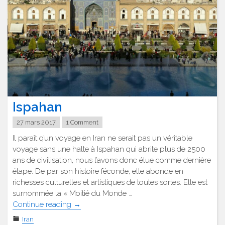
Ispahan
27 mars 2017
1 Comment
Il paraît q’un voyage en Iran ne serait pas un véritable
voyage sans une halte à Ispahan qui abrite plus de 2500
ans de civilisation, nous l’avons donc élue comme dernière
étape. De par son histoire féconde, elle abonde en
richesses culturelles et artistiques de toutes sortes. Elle est
surnommée la « Moitié du Monde …
"Ispahan"
Continue reading
→
Iran