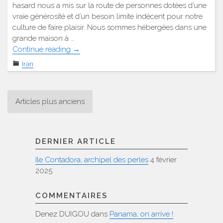
hasard nous a mis sur la route de personnes dotées d’une
vraie générosité et d’un besoin limite indécent pour notre
culture de faire plaisir. Nous sommes hébergées dans une
grande maison à …
"Vers
Continue reading
→
Ispahan"
Iran
Navigation
Articles plus anciens
des
articles
DERNIER ARTICLE
Ile Contadora, archipel des perles
4 février
2025
COMMENTAIRES
Denez DUIGOU
dans
Panama, on arrive !