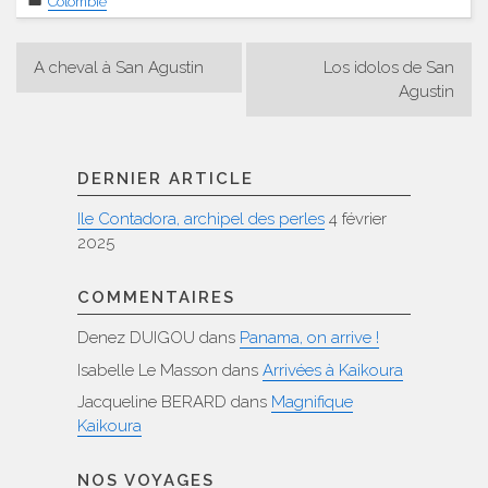
Colombie
Navigation
A cheval à San Agustin
Los idolos de San
de
Agustin
l’article
DERNIER ARTICLE
Ile Contadora, archipel des perles
4 février
2025
COMMENTAIRES
Denez DUIGOU
dans
Panama, on arrive !
Isabelle Le Masson
dans
Arrivées à Kaikoura
Jacqueline BERARD
dans
Magnifique
Kaikoura
NOS VOYAGES