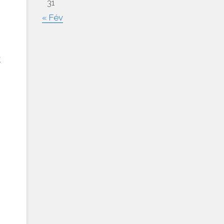
31
« Fév
t