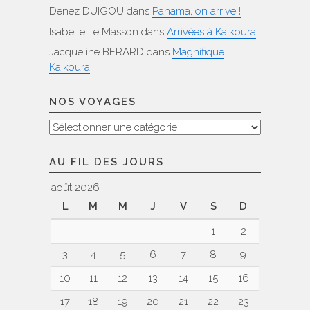
Denez DUIGOU
dans
Panama, on arrive !
Isabelle Le Masson
dans
Arrivées à Kaikoura
Jacqueline BERARD
dans
Magnifique
Kaikoura
NOS VOYAGES
Nos
voyages
AU FIL DES JOURS
août 2026
L
M
M
J
V
S
D
1
2
3
4
5
6
7
8
9
10
11
12
13
14
15
16
17
18
19
20
21
22
23