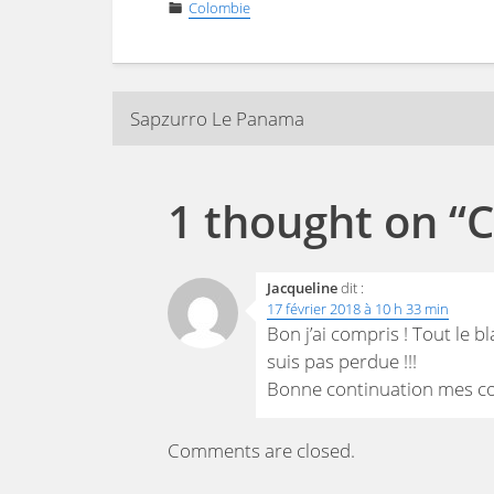
Colombie
Navigation
Sapzurro Le Panama
de
1 thought on “
C
l’article
Jacqueline
dit :
17 février 2018 à 10 h 33 min
Bon j’ai compris ! Tout le 
suis pas perdue !!!
Bonne continuation mes co
Comments are closed.