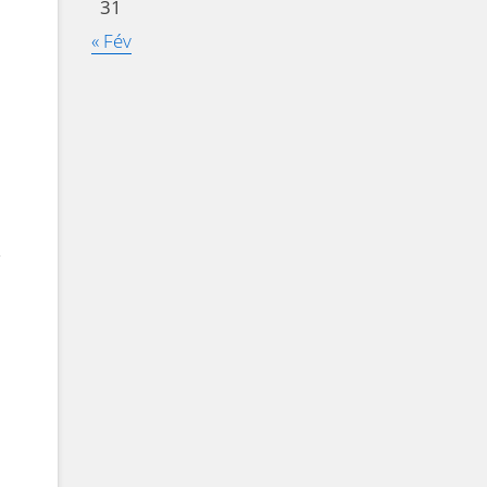
31
« Fév
t