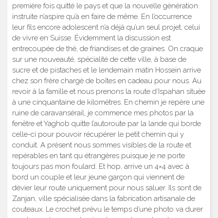
première fois quitté le pays et que la nouvelle génération
instruite n’aspire qu’à en faire de même. En l’occurrence
leur fils encore adolescent n’a déjà qu’un seul projet, celui
de vivre en Suisse. Évidemment la discussion est
entrecoupée de thé, de friandises et de graines. On craque
sur une nouveauté, spécialité de cette ville, à base de
sucre et de pistaches et le lendemain matin Hossein arrive
chez son frère chargé de boîtes en cadeau pour nous. Au
revoir à la famille et nous prenons la route d’Ispahan située
à une cinquantaine de kilomètres. En chemin je repère une
ruine de caravansérail, je commence mes photos par la
fenêtre et Yaghob quitte l’autoroute par la lande qui borde
celle-ci pour pouvoir récupérer le petit chemin qui y
conduit. A présent nous sommes visibles de la route et
repérables en tant qu étrangères puisque je ne porte
toujours pas mon foulard. Et hop, arrive un 4×4 avec à
bord un couple et leur jeune garçon qui viennent de
dévier leur route uniquement pour nous saluer. Ils sont de
Zanjan, ville spécialisée dans la fabrication artisanale de
couteaux. Le crochet prévu le temps d’une photo va durer