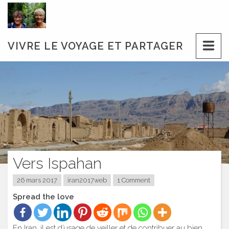
Skip
to
content
VIVRE LE VOYAGE ET PARTAGER
Vers Ispahan
26 mars 2017
iran2017web
1 Comment
Spread the love
En Iran, il est d’usage de veiller et de contribuer au bien