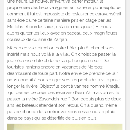
une heure. Le nouvel arrivant va parler moteur, le
propriétaire des lieux va également s’arrêter pour expliquer
comment il lui est impossible de restaurer ce caravansérail
sans être d’une certaine manière pris en otage par les
Mollahs. (Lourdes taxes, création mosquée…) Et nous
allons quitter les lieux avec en cadeau deux magnifiques
couteaux de cuisine de Zanjan.
Isfahan en vue, direction notre hôtel plutôt cher et sans
intérêt mais nous voilà à la ville… On choisit de passer la
journée ensemble et de ne se quitter que ce soir. Des
touristes iraniens encore en vacances de Norooz
déambulent de toute part. Notre envie de prendre de l’air
nous conduit à nous diriger vers les ponts de la ville pour
longer la rivière. Objectif le pont à vannes nommé Khadju
qui permet de créer des réserves d’eau. Ah mais où est la
passer la rivière Zayandeh-rud ? Bon depuis plus de deux
ans les bateaux attendent son retour. On a quand même
pas de chance de se retrouver sans cesse sous la pluie
dans ce pays qui se désertifie de plus en plus.
Lecteur