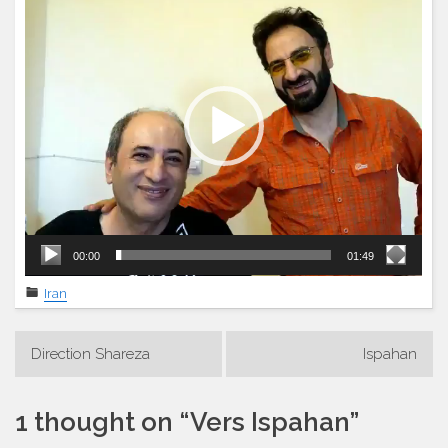
vidéo
00:00
01:49
Iran
Navigation
Direction Shareza
Ispahan
de
l’article
1 thought on “
Vers Ispahan
”