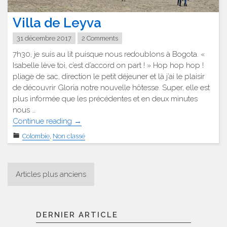
Villa de Leyva
31 décembre 2017
2 Comments
7h30, je suis au lit puisque nous redoublons à Bogota. «
Isabelle lève toi, c’est d’accord on part ! » Hop hop hop !
pliage de sac, direction le petit déjeuner et là j’ai le plaisir
de découvrir Gloria notre nouvelle hôtesse. Super, elle est
plus informée que les précédentes et en deux minutes
nous …
"Villa
Continue reading
→
de
Colombie
,
Non classé
Leyva "
Navigation
Articles plus anciens
des
articles
DERNIER ARTICLE