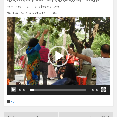
bretonnes pour retrouver un trente degrés. Bientôt le
retour des pulls et des blousons.
Bon début de semaine à tous
Lecteur
vidéo
00:00
00:56
Chine
Navigation