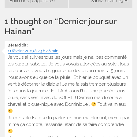
Enfin une plage libre !
Sanya Guilin 23 H
de
l’article
1 thought on “
Dernier jour sur
Hainan
”
Bérard
dit :
11 février 2019 à 23 h 48 min
Je vous ai suivies tous les jours mais je n’ai pas commenté
tes blabla Isabelle… Je vous voyais allongées au soleil tous
les jours et à vous baigner et ici depuis au moins 15 jours
nous avons eu que de la pluie ! Et hier le bouquet avec un
vent à décorner le diable ! Je me faisais tremper plusieurs
fois dans la journée… ET LA Aujourd’hui une journée sans
pluie, sans vent avec du SOLEIL ! Demain mardi sortie à
cheval et pique-nique avec Dominique…
Tout va mieux
Je constate Isa que tu parles chinois maintenant, même par
mime ça compte, l’essentiel étant de se faire comprendre