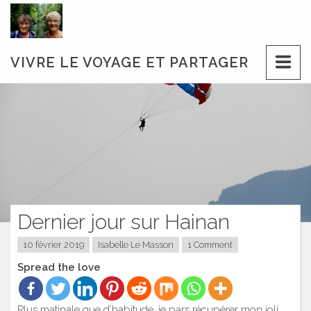
Skip
to
content
VIVRE LE VOYAGE ET PARTAGER
Dernier jour sur Hainan
10 février 2019
Isabelle Le Masson
1 Comment
Spread the love
Plus matinale que d’habitude, je pars récupérer mon joli