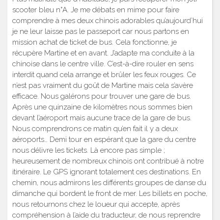
scooter bleu n°A. Je me débats en mime pour faire
comprendre à mes deux chinois adorables qu’aujourd’hui
je ne leur laisse pas le passeport car nous partons en
mission achat de ticket de bus. Cela fonctionne, je
récupère Martine et en avant. J’adapte ma conduite à la
chinoise dans le centre ville. C’est-à-dire rouler en sens
interdit quand cela arrange et brûler les feux rouges. Ce
n’est pas vraiment du goût de Martine mais cela s’avère
efficace. Nous galérons pour trouver une gare de bus.
Après une quinzaine de kilomètres nous sommes bien
devant l’aéroport mais aucune trace de la gare de bus.
Nous comprendrons ce matin qu’en fait il y a deux
aéroports… Demi tour en espérant que la gare du centre
nous délivre les tickets. Là encore pas simple ;
heureusement de nombreux chinois ont contribué à notre
itinéraire. Le GPS ignorant totalement ces destinations. En
chemin, nous admirons les différents groupes de danse du
dimanche qui bordent le front de mer. Les billets en poche,
nous retournons chez le loueur qui accepte, après
compréhension à l’aide du traducteur, de nous reprendre