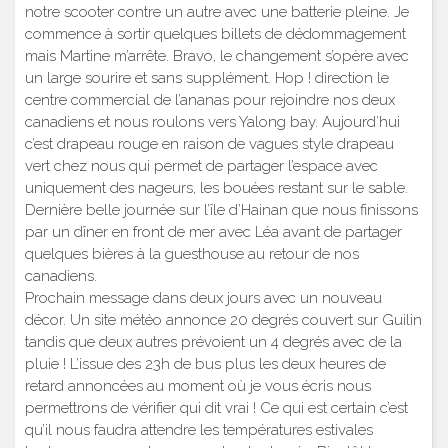
notre scooter contre un autre avec une batterie pleine. Je
commence à sortir quelques billets de dédommagement
mais Martine m’arrête. Bravo, le changement s’opère avec
un large sourire et sans supplément. Hop ! direction le
centre commercial de l’ananas pour rejoindre nos deux
canadiens et nous roulons vers Yalong bay. Aujourd’hui
c’est drapeau rouge en raison de vagues style drapeau
vert chez nous qui permet de partager l’espace avec
uniquement des nageurs, les bouées restant sur le sable.
Dernière belle journée sur l’île d’Hainan que nous finissons
par un dîner en front de mer avec Léa avant de partager
quelques bières à la guesthouse au retour de nos
canadiens.
Prochain message dans deux jours avec un nouveau
décor. Un site météo annonce 20 degrés couvert sur Guilin
tandis que deux autres prévoient un 4 degrés avec de la
pluie ! L’issue des 23h de bus plus les deux heures de
retard annoncées au moment où je vous écris nous
permettrons de vérifier qui dit vrai ! Ce qui est certain c’est
qu’il nous faudra attendre les températures estivales