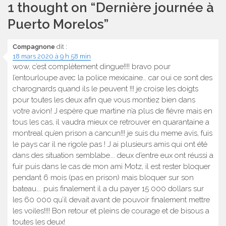
l’article
1 thought on “
Dernière journée à
Puerto Morelos
”
Compagnone
dit :
18 mars 2020 à 9 h 58 min
wow, c’est complètement dingue!!!! bravo pour
l’entourloupe avec la police mexicaine… car oui ce sont des
charognards quand ils le peuvent !!! je croise les doigts
pour toutes les deux afin que vous montiez bien dans
votre avion! J espère que martine n’a plus de fièvre mais en
tous les cas, il vaudra mieux ce retrouver en quarantaine a
montreal qu’en prison a cancun!!! je suis du meme avis, fuis
le pays car il ne rigole pas ! J ai plusieurs amis qui ont été
dans des situation semblabe…. deux d’entre eux ont réussi a
fuir puis dans le cas de mon ami Motz, il est rester bloquer
pendant 6 mois (pas en prison) mais bloquer sur son
bateau…. puis finalement il a du payer 15 000 dollars sur
les 60 000 qu’il devait avant de pouvoir finalement mettre
les voiles!!!! Bon retour et pleins de courage et de bisous a
toutes les deux!