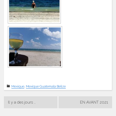
Mexique
,
Mexique Guatemala Belize
Navigation
Il y a des jours …
EN AVANT 2021
de