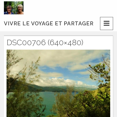
Skip
to
content
VIVRE LE VOYAGE ET PARTAGER
DSC00706 (640×480)