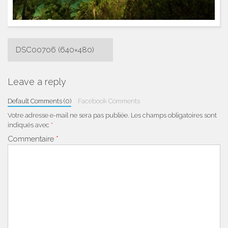
Navigation
DSC00706 (640×480)
de
l’article
Leave a reply
Default Comments (0)
Facebook Comments
Votre adresse e-mail ne sera pas publiée.
Les champs obligatoires sont
indiqués avec
*
Commentaire
*