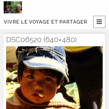
Skip
to
content
VIVRE LE VOYAGE ET PARTAGER
DSC06520 (640×480)