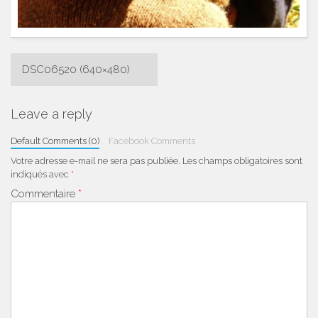
Navigation
DSC06520 (640×480)
de
l’article
Leave a reply
Default Comments (0)
Facebook Comments
Votre adresse e-mail ne sera pas publiée.
Les champs obligatoires sont
indiqués avec
*
Commentaire
*