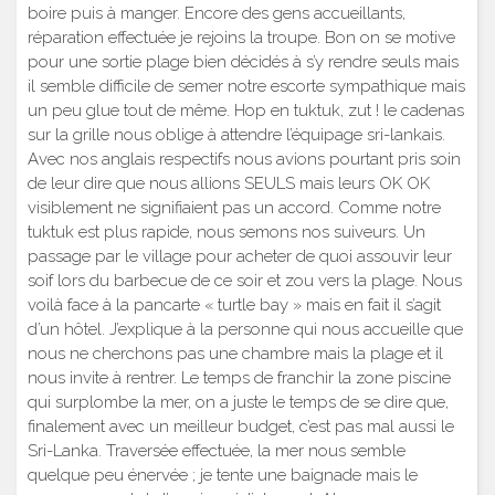
boire puis à manger. Encore des gens accueillants,
réparation effectuée je rejoins la troupe. Bon on se motive
pour une sortie plage bien décidés à s’y rendre seuls mais
il semble difficile de semer notre escorte sympathique mais
un peu glue tout de même. Hop en tuktuk, zut ! le cadenas
sur la grille nous oblige à attendre l’équipage sri-lankais.
Avec nos anglais respectifs nous avions pourtant pris soin
de leur dire que nous allions SEULS mais leurs OK OK
visiblement ne signifiaient pas un accord. Comme notre
tuktuk est plus rapide, nous semons nos suiveurs. Un
passage par le village pour acheter de quoi assouvir leur
soif lors du barbecue de ce soir et zou vers la plage. Nous
voilà face à la pancarte « turtle bay » mais en fait il s’agit
d’un hôtel. J’explique à la personne qui nous accueille que
nous ne cherchons pas une chambre mais la plage et il
nous invite à rentrer. Le temps de franchir la zone piscine
qui surplombe la mer, on a juste le temps de se dire que,
finalement avec un meilleur budget, c’est pas mal aussi le
Sri-Lanka. Traversée effectuée, la mer nous semble
quelque peu énervée ; je tente une baignade mais le