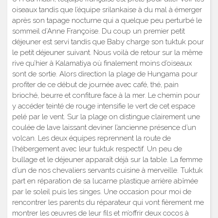
oiseaux tandis que l’équipe srilankaise à du mal à émerger
après son tapage nocturne qui a quelque peu perturbé le
sommeil d’Anne Françoise. Du coup un premier petit
déjeuner est servi tandis que Baby charge son tuktuk pour
le petit déjeuner suivant. Nous voilà de retour sur la même
rive qu’hier à Kalamatiya où finalement moins d’oiseaux
sont de sortie. Alors direction la plage de Hungama pour
profiter de ce début de journée avec café, thé, pain
brioché, beurre et confiture face à la mer. Le chemin pour
y accéder teinté de rouge intensifie le vert de cet espace
pelé par le vent. Sur la plage on distingue clairement une
coulée de lave laissant deviner l’ancienne présence d’un
volcan. Les deux équipes reprennent la route de
l’hébergement avec leur tuktuk respectif. Un peu de
bullage et le déjeuner apparaît déjà sur la table. La femme
d’un de nos chevaliers servants cuisine à merveille. Tuktuk
part en réparation de sa lucarne plastique arrière abîmée
par le soleil puis les singes. Une occasion pour moi de
rencontrer les parents du réparateur qui vont fièrement me
montrer les œuvres de leur fils et m’offrir deux cocos à