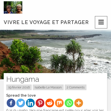
Skip
to
content
VIVRE LE VOYAGE ET PARTAGER
Hungama
19 février 2016
Isabelle Le Masson
2 Comments
Spread the love
6 H du matin, l’équipe française est prête pour aller voir les