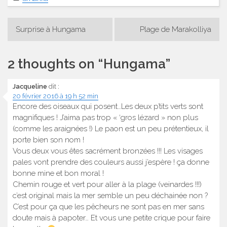
Navigation
Surprise à Hungama
Plage de Marakolliya
de
l’article
2 thoughts on “
Hungama
”
Jacqueline
dit :
20 février 2016 à 19 h 52 min
Encore des oiseaux qui posent…Les deux p’tits verts sont
magnifiques ! J’aima pas trop « ‘gros lézard » non plus
(comme les araignées !) Le paon est un peu prétentieux, il
porte bien son nom !
Vous deux vous êtes sacrément bronzées !!! Les visages
pales vont prendre des couleurs aussi j’espère ! ça donne
bonne mine et bon moral !
Chemin rouge et vert pour aller à la plage (veinardes !!!)
c’est original mais la mer semble un peu déchainée non ?
C’est pour ça que les pêcheurs ne sont pas en mer sans
doute mais à papoter… Et vous une petite crique pour faire