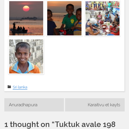
Sri lanka
Navigation
Anuradhapura
Karaitivu et kayts
de
l’article
1 thought on “
Tuktuk avale 198