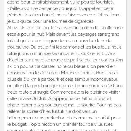
attend pour le rafraîchissement, vu le peu de touristes…
(d’ailleurs on se demande pourquoi ils appellent cette
période là saison haute), nous faisons encore l’attraction et
je suis quitte pour une tournée de cigarettes.
Allez tuktuk direction Jaffna avec l’intention de lui offrir une
escale pour la nuit. Mais devant les paysages sans grand
intérêt qui bordent la grande route nous décidons de
poursuivre. Du coup fini les camions et les bus fous, nous
bifurquons sur un axe secondaire. Tuktuk se retrouve à
décoller sur une piste rouge de part sa couleur car version
ski on pourrait la classer noire ou bleue si on prend en
considération les fesses de Martine à l’arrière. Bon il reste
plus de 60 km à parcourir et cela semble inconcevable,
on attend la prochaine jonction et bonne surprise c’est une
belle route qui surgit. Commence alors le plaisir de visiter
cette île avec tuktuk. A l’approche de Jaffna l’appareil
photo reprend ses couleurs et moi le sourire. Pour ne pas
réitérer la soirée d’hier, tuktuk file droit vers un
hébergement sans prétention ni charme mais parfait pour
le budget. Hop direction un premier tour de ville, rues
commerçantes, temples incontournables et le fort dutch.