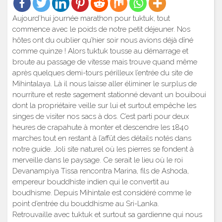
Aujourd’hui journée marathon pour tuktuk, tout
commence avec le poids de notre petit déjeuner. Nos
hôtes ont du oublier qu’hier soir nous avions déjà dîné
comme quinze ! Alors tuktuk tousse au démarrage et
broute au passage de vitesse mais trouve quand même
après quelques demi-tours périlleux l’entrée du site de
Mihintalaya. Là il nous laisse aller éliminer le surplus de
nourriture et reste sagement stationné devant un bouiboui
dont la propriétaire veille sur lui et surtout empêche les
singes de visiter nos sacs à dos. C’est parti pour deux
heures de crapahute à monter et descendre les 1840
marches tout en restant à l’affût des détails notés dans
notre guide. Joli site naturel où les pierres se fondent à
merveille dans le paysage. Ce serait le lieu où le roi
Devanampiya Tissa rencontra Marina, fils de Ashoda,
empereur bouddhiste indien qui le convertit au
boudhisme. Depuis Mihintale est considéré comme le
point d’entrée du bouddhisme au Sri-Lanka.
Retrouvaille avec tuktuk et surtout sa gardienne qui nous