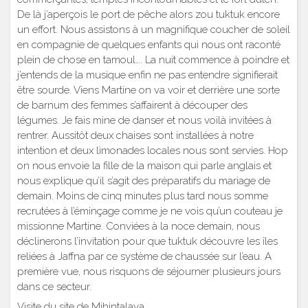
De là j’aperçois le port de pêche alors zou tuktuk encore
un effort. Nous assistons à un magnifique coucher de soleil
en compagnie de quelques enfants qui nous ont raconté
plein de chose en tamoul…. La nuit commence à poindre et
j’entends de la musique enfin ne pas entendre signifierait
être sourde. Viens Martine on va voir et derrière une sorte
de barnum des femmes s’affairent à découper des
légumes. Je fais mine de danser et nous voilà invitées à
rentrer. Aussitôt deux chaises sont installées à notre
intention et deux limonades locales nous sont servies. Hop
on nous envoie la fille de la maison qui parle anglais et
nous explique qu’il s’agit des préparatifs du mariage de
demain. Moins de cinq minutes plus tard nous somme
recrutées à l’éminçage comme je ne vois qu’un couteau je
missionne Martine. Conviées à la noce demain, nous
déclinerons l’invitation pour que tuktuk découvre les îles
reliées à Jaffna par ce système de chaussée sur l’eau. A
première vue, nous risquons de séjourner plusieurs jours
dans ce secteur.
Visite du site de Mihintalaya