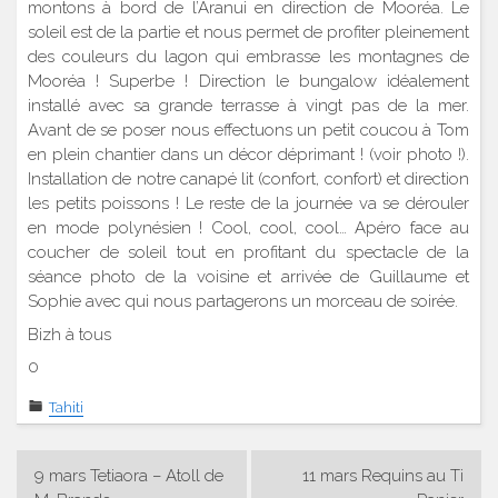
montons à bord de l’Aranui en direction de Mooréa. Le
soleil est de la partie et nous permet de profiter pleinement
des couleurs du lagon qui embrasse les montagnes de
Mooréa ! Superbe ! Direction le bungalow idéalement
installé avec sa grande terrasse à vingt pas de la mer.
Avant de se poser nous effectuons un petit coucou à Tom
en plein chantier dans un décor déprimant ! (voir photo !).
Installation de notre canapé lit (confort, confort) et direction
les petits poissons ! Le reste de la journée va se dérouler
en mode polynésien ! Cool, cool, cool… Apéro face au
coucher de soleil tout en profitant du spectacle de la
séance photo de la voisine et arrivée de Guillaume et
Sophie avec qui nous partagerons un morceau de soirée.
Bizh à tous
0
Tahiti
Navigation
9 mars Tetiaora – Atoll de
11 mars Requins au Ti