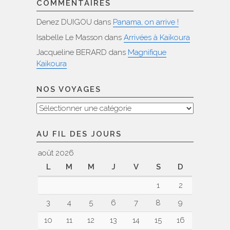
COMMENTAIRES
Denez DUIGOU
dans
Panama, on arrive !
Isabelle Le Masson
dans
Arrivées à Kaikoura
Jacqueline BERARD
dans
Magnifique
Kaikoura
NOS VOYAGES
Nos
voyages
AU FIL DES JOURS
août 2026
L
M
M
J
V
S
D
1
2
3
4
5
6
7
8
9
10
11
12
13
14
15
16