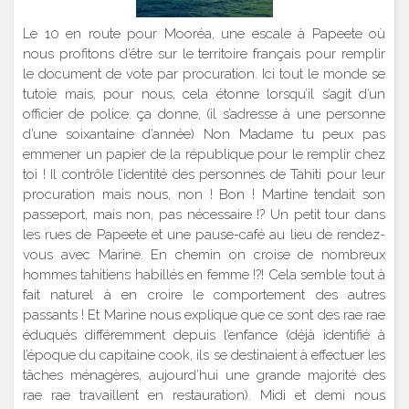
Le 10 en route pour Mooréa, une escale à Papeete où
nous profitons d’être sur le territoire français pour remplir
le document de vote par procuration. Ici tout le monde se
tutoie mais, pour nous, cela étonne lorsqu’il s’agit d’un
officier de police. ça donne, (il s’adresse à une personne
d’une soixantaine d’année) Non Madame tu peux pas
emmener un papier de la république pour le remplir chez
toi ! Il contrôle l’identité des personnes de Tahiti pour leur
procuration mais nous, non ! Bon ! Martine tendait son
passeport, mais non, pas nécessaire !? Un petit tour dans
les rues de Papeete et une pause-café au lieu de rendez-
vous avec Marine. En chemin on croise de nombreux
hommes tahitiens habillés en femme !?! Cela semble tout à
fait naturel à en croire le comportement des autres
passants ! Et Marine nous explique que ce sont des rae rae
éduqués différemment depuis l’enfance (déjà identifié à
l’époque du capitaine cook, ils se destinaient à effectuer les
tâches ménagères, aujourd’hui une grande majorité des
rae rae travaillent en restauration). Midi et demi nous