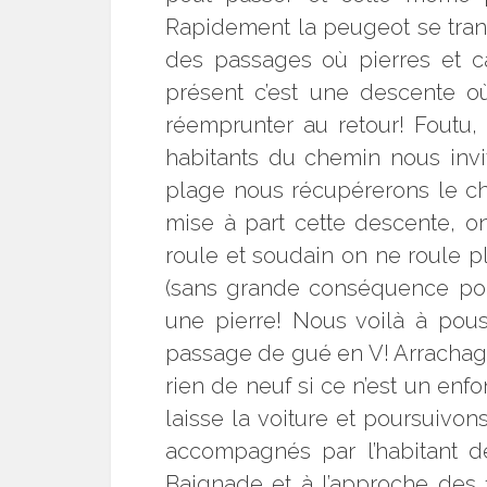
Rapidement la peugeot se tran
des passages où pierres et ca
présent c’est une descente o
réemprunter au retour! Foutu, i
habitants du chemin nous invit
plage nous récupérerons le ch
mise à part cette descente, on
roule et soudain on ne roule p
(sans grande conséquence pour
une pierre! Nous voilà à pous
passage de gué en V! Arrachage
rien de neuf si ce n’est un en
laisse la voiture et poursuivo
accompagnés par l’habitant d
Baignade et à l’approche des 1