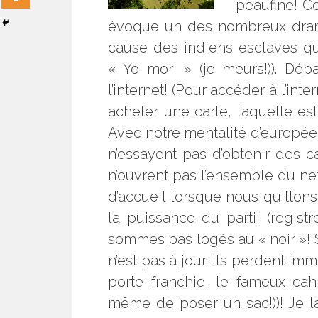
peaufine! C
évoque un des nombreux drames
cause des indiens esclaves qui
« Yo mori » (je meurs!)). Dé
l’internet! (Pour accéder à l’int
acheter une carte, laquelle e
Avec notre mentalité d’européen,
n’essayent pas d’obtenir des c
n’ouvrent pas l’ensemble du net!
d’accueil lorsque nous quittons 
la puissance du parti! (regis
sommes pas logés au « noir »! Si
n’est pas à jour, ils perdent i
porte franchie, le fameux cah
même de poser un sac!))! Je la