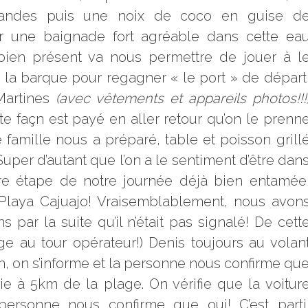
mandes puis une noix de coco en guise d
er une baignade fort agréable dans cette ea
 bien présent va nous permettre de jouer à l
de la barque pour regagner « le port » de départ
Martines
(avec vêtements et appareils photos!!!
te façn est payé en aller retour qu’on le prenn
famille nous a préparé, table et poisson grill
Super d’autant que l’on a le sentiment d’être dan
ière étape de notre journée déjà bien entamée
 Playa Cajuajo! Vraisemblablement, nous avon
 par la suite qu’il n’était pas signalé! De cett
e au tour opérateur!) Denis toujours au volan
, on s’informe et la personne nous confirme qu
 à 5km de la plage. On vérifie que la voitur
ersonne nous confirme que oui! C’est parti