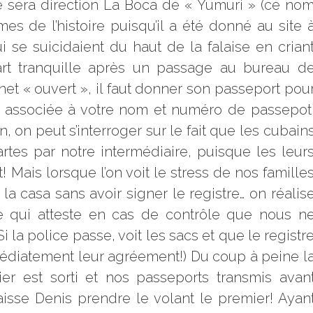
e sera direction La Boca de « Yumuri » (ce no
 de l’histoire puisqu’il a été donné au site 
 se suicidaient du haut de la falaise en crian
part tranquille après un passage au bureau d
ernet « ouvert », il faut donner son passeport pou
st associée à votre nom et numéro de passepot
 on peut s’interroger sur le fait que les cubain
artes par notre intermédiaire, puisque les leur
 Mais lorsque l’on voit le stress de nos famille
la casa sans avoir signer le registre… on réalis
tre qui atteste en cas de contrôle que nous n
 la police passe, voit les sacs et que le registr
mmédiatement leur agréement!) Du coup à peine l
ier est sorti et nos passeports transmis avan
isse Denis prendre le volant le premier! Ayan