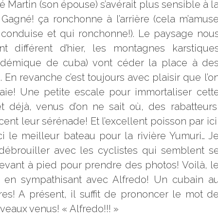
Martin (son épouse) s’avérait plus sensible à l
 Gagné! ça ronchonne à l’arrière (cela m’amus
 conduise et qui ronchonne!). Le paysage nou
t différent d’hier, les montagnes karstique
ndémique de cuba) vont céder la place à de
. En revanche c’est toujours avec plaisir que l’o
aie! Une petite escale pour immortaliser cett
 déjà, venus d’on ne sait où, des rabatteurs
nt leur sérénade! Et l’excellent poisson par ici
ici le meilleur bateau pour la rivière Yumuri… J
débrouiller avec les cyclistes qui semblent s
 devant à pied pour prendre des photos! Voilà, l
hé en sympathisant avec Alfredo! Un cubain a
es! A présent, il suffit de prononcer le mot d
veaux venus! « Alfredo!!! »