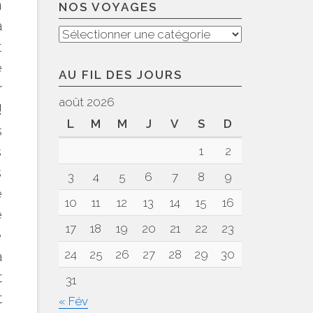
m
NOS VOYAGES
à
Nos
t
voyages
e
AU FIL DES JOURS
r
août 2026
!
L
M
M
J
V
S
D
s
s
1
2
s
3
4
5
6
7
8
9
e
10
11
12
13
14
15
16
e
17
18
19
20
21
22
23
e
24
25
26
27
28
29
30
a
t
31
t
« Fév