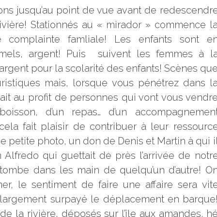
ons jusqu’au point de vue avant de redescendr
rivière! Stationnés au « mirador » commence l
complainte famliale! Les enfants sont e
mels, argent! Puis
suivent les femmes à l
argent pour la scolarité des enfants! Scènes qu
ouristiques mais, lorsque vous pénétrez dans l
it au profit de personnes qui vont vous vendr
e boisson, d’un repas… d’un accompagnemen
cela fait plaisir de contribuer à leur ressourc
e petite photo, un don de Denis et Martin à qui i
n Alfredo qui guettait de près l’arrivée de notr
n tombe dans les main de quelqu’un d’autre! O
r, le sentiment de faire une affaire sera vit
 a largement surpayé le déplacement en barque
 de la rivière, déposés sur l’île aux amandes, h