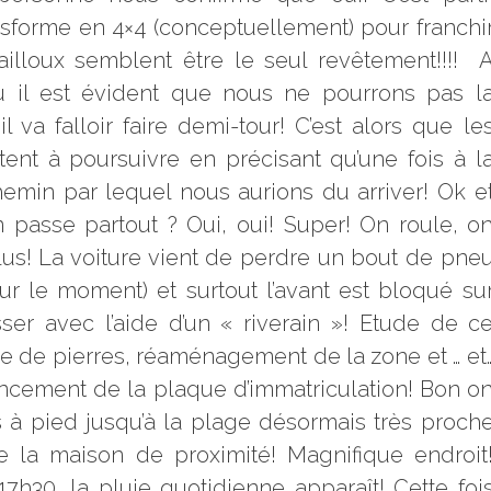
sforme en 4×4 (conceptuellement) pour franchi
illoux semblent être le seul revêtement!!!!
ù il est évident que nous ne pourrons pas l
l va falloir faire demi-tour! C’est alors que le
ent à poursuivre en précisant qu’une fois à l
emin par lequel nous aurions du arriver! Ok e
 passe partout ? Oui, oui! Super! On roule, o
lus! La voiture vient de perdre un bout de pne
 le moment) et surtout l’avant est bloqué su
ser avec l’aide d’un « riverain »! Etude de c
 de pierres, réaménagement de la zone et … et
foncement de la plaque d’immatriculation! Bon o
ns à pied jusqu’à la plage désormais très proch
e la maison de proximité! Magnifique endroit
7h30, la pluie quotidienne apparaît! Cette foi