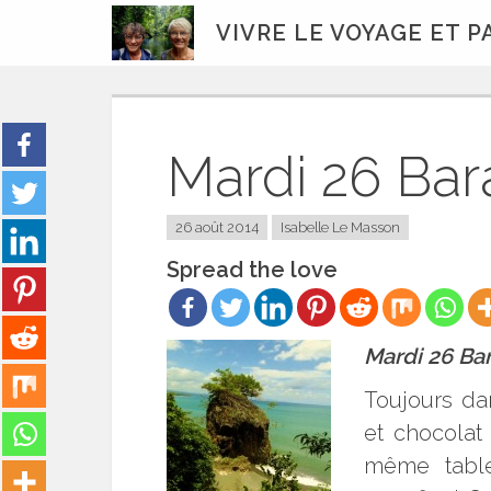
Skip
VIVRE LE VOYAGE ET 
to
content
Mardi 26 Ba
26 août 2014
Isabelle Le Masson
Spread the love
Mardi 26 Ba
Toujours da
et chocolat
même table