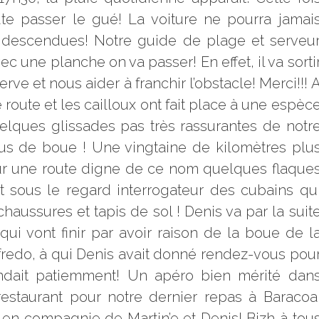
oûte passer le gué! La voiture ne pourra jamai
s descendues! Notre guide de plage et serveu
ec une planche on va passer! En effet, il va sorti
rve et nous aider à franchir l’obstacle! Merci!!! 
route et les cailloux ont fait place à une espèc
elques glissades pas très rassurantes de notr
us de boue ! Une vingtaine de kilomètres plu
ur une route digne de ce nom quelques flaque
 Et sous le regard interrogateur des cubains qu
haussures et tapis de sol ! Denis va par la suit
qui vont finir par avoir raison de la boue de l
lfredo, à qui Denis avait donné rendez-vous pou
ttendait patiemment! Un apéro bien mérité dan
restaurant pour notre dernier repas à Baracoa
en compagnie de Martin’e et Denis! Bizh à tou