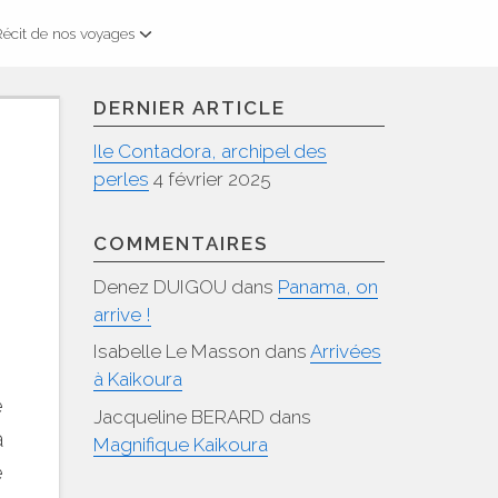
Récit de nos voyages
DERNIER ARTICLE
Ile Contadora, archipel des
perles
4 février 2025
COMMENTAIRES
Denez DUIGOU
dans
Panama, on
arrive !
Isabelle Le Masson
dans
Arrivées
à Kaikoura
é
Jacqueline BERARD
dans
a
Magnifique Kaikoura
e