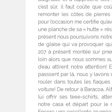
c’est sûr, il faut coûte que c
remonter les côtes de pierre
pour l’occasion me certifie qu’av
une planche de sa « hutte » rése
présent nous poursuivons notre 
de glaise qui va provoquer qu
207 à présent montée sur pne
loin alors que nous sommes s
d’eau attirent notre attention!
passsent par là, nous y lavons c
rouler dans toutes les flaques 
voiture! De retour à Baracoa, A
lui offrir ses teee-schirts, a
notre casa et départ pour le 
Encore une excellente journée 