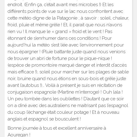
endroit. (Enfin ça, c’était avant mes microbes !) Et les
différents points de vue sur le lac nous confrontent avec
cette météo digne de la Patagonie ; à savoir : soleil, chaleur,
froid, pluie et même grêle ! Et, il parait que nous n’avons
rien vu ! Il manque le « grand » froid et le vent ! Pas
étonnant de s’enrhumer dans ces conditions ! Pour
aujourd’hui la météo s’est liée avec l’environnement pour
nous épargner ! (Pluie battante juste quand nous venions
de trouver un abri de fortune pour le pique-nique !
(espèce de promontoire marqué danger et interdit d’accès
mais efficace !), soleil pour marcher sur les plages de sable
noir, bruine quand nous étions en sous-bois et grêle juste
avant l’autobus !)… Voilà à présent je suis en récitation de
conjugaison espagnole (Martine m’interroge) ! Ouh lala !
Un peu tombée dans les oubliettes ! D’autant que ce soir
on a dîné avec des australiens ne maitrisant pas l’espagnol
du coup l’échange était couleur potage ! Et à nouveau
anglais et espagnol se bousculent !
Bonne journée à tous et excellent anniversaire à
Aouregan !