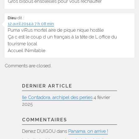
Gros bisous ensoleillés pour vous réchauffer
Dieu
dit :
12 avril 2014 à 7 h 08 min
Puma viRus mortel aire de pique nique hostile
Ça c est le coup d un français à la tête de L office du
tourisme local
Accueil INimitable
Comments are closed.
DERNIER ARTICLE
Ile Contadora, archipel des perles
4 février
2025
COMMENTAIRES
Denez DUIGOU
dans
Panama, on arrive !