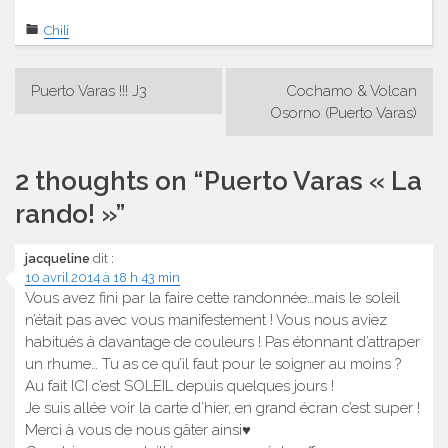
Chili
Navigation
Puerto Varas !!! J3
Cochamo & Volcan
de
Osorno (Puerto Varas)
l’article
2 thoughts on “
Puerto Varas « La
rando! »
”
jacqueline
dit :
10 avril 2014 à 18 h 43 min
Vous avez fini par la faire cette randonnée…mais le soleil
n’était pas avec vous manifestement ! Vous nous aviez
habitués à davantage de couleurs ! Pas étonnant d’attraper
un rhume… Tu as ce qu’il faut pour le soigner au moins ?
Au fait ICI c’est SOLEIL depuis quelques jours !
Je suis allée voir la carte d’hier, en grand écran c’est super !
Merci à vous de nous gâter ainsi♥