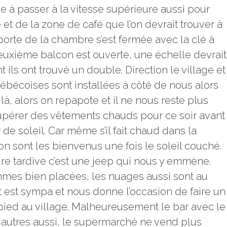
e à passer à la vitesse supérieure aussi pour
 et de la zone de café que l’on devrait trouver à
la porte de la chambre s’est fermée avec la clé à
deuxième balcon est ouverte, une échelle devrait
nt ils ont trouvé un double. Direction le village et
uébécoises sont installées à côté de nous alors
à, alors on repapote et il ne nous reste plus
écupérer des vêtements chauds pour ce soir avant
de soleil. Car même s’il fait chaud dans la
on sont les bienvenus une fois le soleil couché.
ure tardive c’est une jeep qui nous y emmène.
mmes bien placées, les nuages aussi sont au
t est sympa et nous donne l’occasion de faire un
 pied au village. Malheureusement le bar avec le
es autres aussi, le supermarché ne vend plus