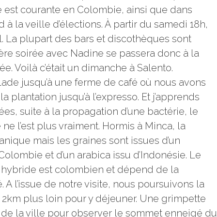
Elle est courante en Colombie, ainsi que dans
à la veille d’élections. À partir du samedi 18h,
l. La plupart des bars et discothèques sont
ère soirée avec Nadine se passera donc à la
ée. Voilà c’était un dimanche à Salento.
llade jusqu’à une ferme de café où nous avons
a plantation jusqu’à l’expresso. Et j’apprends
es, suite à la propagation d’une bactérie, le
ne l’est plus vraiment. Hormis à Minca, la
ganique mais les graines sont issues d’un
Colombie et d’un arabica issu d’Indonésie. Le
t hybride est colombien et dépend de la
A l’issue de notre visite, nous poursuivons la
 2km plus loin pour y déjeuner. Une grimpette
 de la ville pour observer le sommet enneigé du