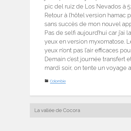
pic del ruiz de Los Nevados à 5
Retour à l’hôtel version hamac 
sans succès de mon nouvel app
Pas de selfi aujourd’hui car j’ai
yeux en version myxomatose. Le
yeux n’ont pas l’air efficaces po
Demain c’est journée transfert e
mardi soir, on tente un voyage a
Colombie
Navigation
La vallée de Cocora
de