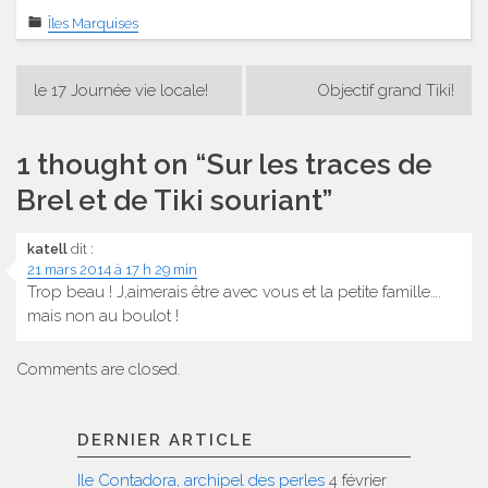
Îles Marquises
Navigation
le 17 Journée vie locale!
Objectif grand Tiki!
de
l’article
1 thought on “
Sur les traces de
Brel et de Tiki souriant
”
katell
dit :
21 mars 2014 à 17 h 29 min
Trop beau ! J,aimerais être avec vous et la petite famille….
mais non au boulot !
Comments are closed.
DERNIER ARTICLE
Ile Contadora, archipel des perles
4 février