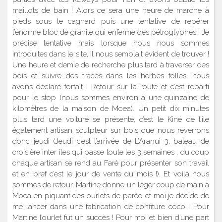
maillots de bain ! Alors ce sera une heure de marche à
pieds sous le cagnard puis une tentative de repérer
l’énorme bloc de granite qui enferme des pétroglyphes ! Je
précise tentative mais lorsque nous nous sommes
introduites dans le site, il nous semblait évident de trouver !
Une heure et demie de recherche plus tard à traverser des
bois et suivre des traces dans les herbes folles, nous
avons déclaré forfait ! Retour sur la route et c’est reparti
pour le stop (nous sommes environ à une quinzaine de
kilomètres de la maison de Moea). Un petit dix minutes
plus tard une voiture se présente, c’est le Kiné de l’île
également artisan sculpteur sur bois que nous reverrons
donc jeudi (Jeudi c’est l’arrivée de L’Aranui 3, bateau de
croisière inter îles qui passe toute les 3 semaines ; du coup
chaque artisan se rend au Faré pour présenter son travail
et en bref c’est le jour de vente du mois !). Et voilà nous
sommes de retour, Martine donne un léger coup de main à
Moea en piquant des ourlets de paréo et moi je décide de
me lancer dans une fabrication de confiture coco ! Pour
Martine l’ourlet fut un succès ! Pour moi et bien d’une part