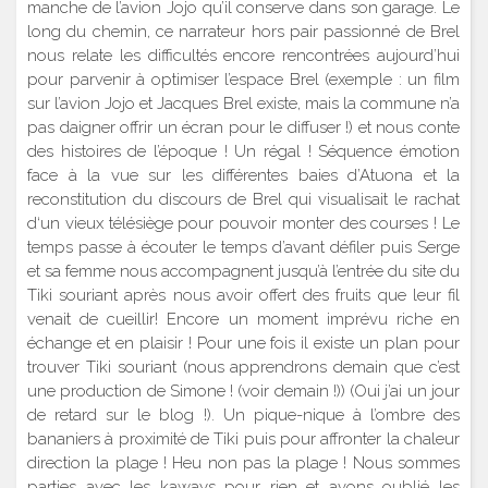
manche de l’avion Jojo qu’il conserve dans son garage. Le
long du chemin, ce narrateur hors pair passionné de Brel
nous relate les difficultés encore rencontrées aujourd’hui
pour parvenir à optimiser l’espace Brel (exemple : un film
sur l’avion Jojo et Jacques Brel existe, mais la commune n’a
pas daigner offrir un écran pour le diffuser !) et nous conte
des histoires de l’époque ! Un régal ! Séquence émotion
face à la vue sur les différentes baies d’Atuona et la
reconstitution du discours de Brel qui visualisait le rachat
d‘un vieux télésiège pour pouvoir monter des courses ! Le
temps passe à écouter le temps d’avant défiler puis Serge
et sa femme nous accompagnent jusqu’à l’entrée du site du
Tiki souriant après nous avoir offert des fruits que leur fil
venait de cueillir! Encore un moment imprévu riche en
échange et en plaisir ! Pour une fois il existe un plan pour
trouver Tiki souriant (nous apprendrons demain que c’est
une production de Simone ! (voir demain !)) (Oui j’ai un jour
de retard sur le blog !). Un pique-nique à l’ombre des
bananiers à proximité de Tiki puis pour affronter la chaleur
direction la plage ! Heu non pas la plage ! Nous sommes
parties avec les kaways pour rien et avons oublié les