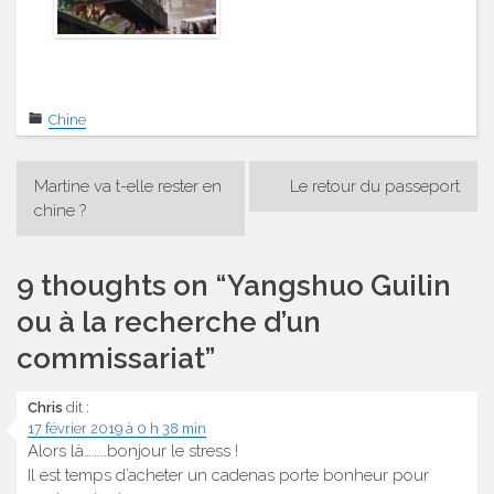
Chine
Navigation
Martine va t-elle rester en
Le retour du passeport
de
chine ?
l’article
9 thoughts on “
Yangshuo Guilin
ou à la recherche d’un
commissariat
”
Chris
dit :
17 février 2019 à 0 h 38 min
Alors là………bonjour le stress !
Il est temps d’acheter un cadenas porte bonheur pour