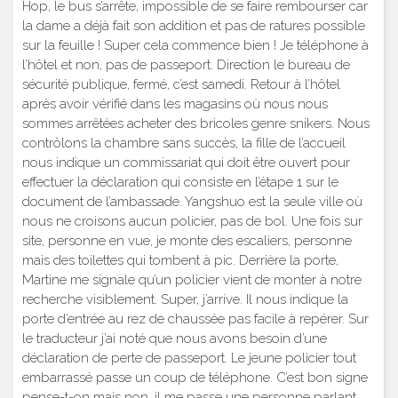
Hop, le bus s’arrête, impossible de se faire rembourser car
la dame a déjà fait son addition et pas de ratures possible
sur la feuille ! Super cela commence bien ! Je téléphone à
l’hôtel et non, pas de passeport. Direction le bureau de
sécurité publique, fermé, c’est samedi. Retour à l’hôtel
après avoir vérifié dans les magasins où nous nous
sommes arrêtées acheter des bricoles genre snikers. Nous
contrôlons la chambre sans succès, la fille de l’accueil
nous indique un commissariat qui doit être ouvert pour
effectuer la déclaration qui consiste en l’étape 1 sur le
document de l’ambassade. Yangshuo est la seule ville où
nous ne croisons aucun policier, pas de bol. Une fois sur
site, personne en vue, je monte des escaliers, personne
mais des toilettes qui tombent à pic. Derrière la porte,
Martine me signale qu’un policier vient de monter à notre
recherche visiblement. Super, j’arrive. Il nous indique la
porte d’entrée au rez de chaussée pas facile à repérer. Sur
le traducteur j’ai noté que nous avons besoin d’une
déclaration de perte de passeport. Le jeune policier tout
embarrassé passe un coup de téléphone. C’est bon signe
pense-t-on mais non, il me passe une personne parlant