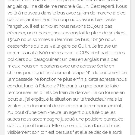
anglais qui me dit de me rendre à Guilin. C’est reparti. Nous
voilà à nouveau dans le bus avec 15 km de marche à pied
dans les jambes. Pour le coup nous avons bien visité
Yangshuo. Il est 14h30 et nous n’avons toujours pas
déjeuner, une chance, nous avions fait le plein de snickers.
15h40 nous sommes au terminal de bus, 16h30 nous
descendons du bus 5 à la gare de Guilin. Je trouve un
commissariat à 800 mètres avec le GPS, c’est parti. Là des
policiers qui baragouinent un peu en anglais mais pas
mieux, nous en repartons avec une adresse écrite en
chinois pour lundi. Visiblement l’étape N°1 du document de
l’ambassade ne fonctionne plus enfin si cette adresse nous
conduit lundi à l’étape 2 ? Retour à la gare pour se faire
rembourser les billets de train de demain. Là on tourne en
boucle , j’ai expliqué la situation sur le traducteur mais ils
veulent un document de police pour le remboursement.
Au bout d’une demi-heure un agent plus futé que les
autres nous accompagne jusqu’à une policière planquée
dans un petit bureau. Elle ne semble pas d’accord mais
visiblement son ton est persuasif et elle se décide à sortir