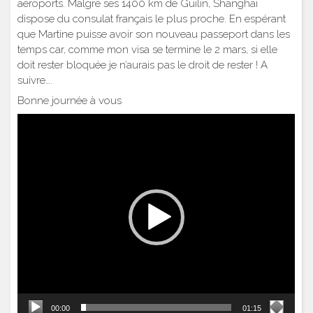
aéroports. Malgré ses 1400 km de Guilin, Shanghai
dispose du consulat français le plus proche. En espérant
que Martine puisse avoir son nouveau passeport dans les
temps car, comme mon visa se termine le 2 mars, si elle
doit rester bloquée je n’aurais pas le droit de rester ! A
suivre….
Bonne journée à vous
Lecteur
vidéo
00:00
01:15