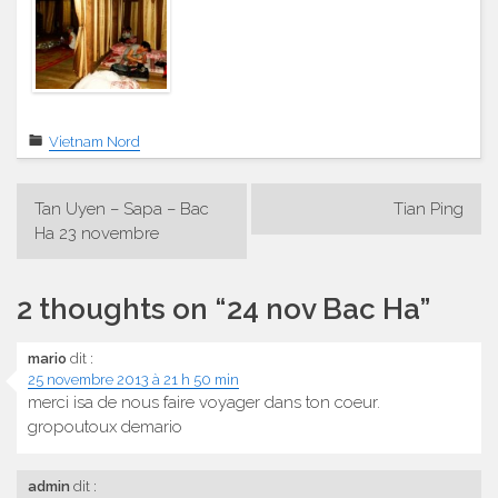
Vietnam Nord
Navigation
Tan Uyen – Sapa – Bac
Tian Ping
de
Ha 23 novembre
l’article
2 thoughts on “
24 nov Bac Ha
”
mario
dit :
25 novembre 2013 à 21 h 50 min
merci isa de nous faire voyager dans ton coeur.
gropoutoux demario
admin
dit :