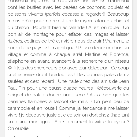
nouveaux légumes et d’observer les ventes d’animaux
dont les buffles avec les pesées de cochons, poulets et
poissons vivants (parfois cocasse à regarder)! Beaucoup
moins drôle pour notre culture, le rayon salon du chiot et
du chaton ! Pourtant bien achalandé ! Allez, on roule ! Un
bon air de montagne pour effacer ces images et laisser
rizières, collines de thé et rivière nous éblouir ! Vraiment, le
nord de ce pays est magnifique ! Pause déjeuner dans un
village et comme à chaque arrêt Martine et Florence,
téléphone en avant, avancent à la recherche d’un réseau
Wifi tels des chercheurs d’or avec leur détecteur ! Ce coup
ci elles reviendront bredouilles ! Des bonnes pâtes de riz
sautées et c’est reparti ! Une halte chez des amis de Jean
Paul Tin pour une pause quatre heures ! (découverte du
beignet de patate douce, une tuerie ! Aussi bon que les
bananes flambées à l’alcool de maïs !) Un petit peu de
carambole et en route ! Comme j’ai tendance à me laisser
vivre ! je découvre juste que ce soir on dort chez l’habitant
en pleine montagne ! Alors forcément le wifi et le cyber ?
On oublie !