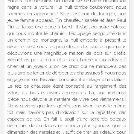
Suite à nos déboires du début de semaine l’inquiétude
règne dans la voiture ! la nuit tombe doucement, nous
sommes en approche ! Sous les feux du fourgon, une
jeune femme apparait, Tin chauffeur s’arrête et Jean Paul
Tin lui laisse une place à bord ! Il s’agit de notre hôtesse
qui nous montre le chemin ! L’équipage s’engouffre dans
un chemin de montagne, la nuit emporte à présent le
décor et c’est sous les projecteurs des phares que nous
découvrons une magnifique maison de bois sur pilotis.
Accueillies par « rôti » et « steak haché » (un adorable
chien et un joyeux luron de chiot qui ne manquera pas
plus tard de tenter de dérober les chaussures !) nous nous
engageons sur l’escalier conduisant à l’étage d’habitation.
Le rez de chaussée étant consacré au rangement des
vélos, du bois et divers accessoires. Là, une immense
pièce nous dévoile la manière de vivre des vietnamiens !
Nous savions que trois générations vivent sous le même
toit mais n’avions pas d’indication sur la répartition des
espaces de vie. En fait il s’agit d’une série de poteaux
délimitant des surfaces un chouia plus grandes que la
dimension des matelas et il suffit de tirer les rideaux pour