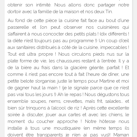
obtenir son intimité. Nous allons donc partager notre
dortoir avec la famille de la maison et nos deux Tin.
Au fond de cette pièce la cuisine fait face au bout d’une
passerelle et l’on peut observer nos cuisinières qui
s’affairent à nous concocter des petits plats ! (dix différents !
la diète n’est toujours pas au programme !) Un coup d’œil
aux sanitaires distribués à côté de la cuisine, impeccables !
Tout est ultra propre ! Nous circulons pieds nus sur la
plate forme de vie, les chaussures restant à l’entrée. Il y a
de la bière au frais dans la glacière géante, parfait ! Et
comme il n’est pas encore tout à fait l’heure de dîner, une
petite belote s’organise, juste le temps pour Martine et moi
de gagner haut la main ! (je le signale parce que ce n’est
pas vrai tous les jours !) Ah le repas ! Nous dégustons tous
ensemble soupes, nems, crevettes, maïs frit, salades… et
bien sûr trinquons à l’alcool de riz ! Après cette excellente
soirée à discuter, jouer aux cartes et avec les chiens, le
moment du coucher approche ! Notre hôtesse nous
installe à tous une moustiquaire (en même temps ils
doivent être transparents je n’en ai pas vus)! Maman