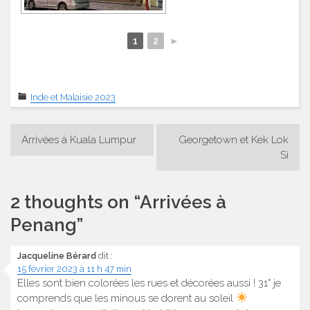
1
2
►
Inde et Malaisie 2023
Navigation
Arrivées à Kuala Lumpur
Georgetown et Kek Lok
de
Si
l’article
2 thoughts on “
Arrivées à
Penang
”
Jacqueline Bérard
dit :
15 février 2023 à 11 h 47 min
Elles sont bien colorées les rues et décorées aussi ! 31° je
comprends que les minous se dorent au soleil