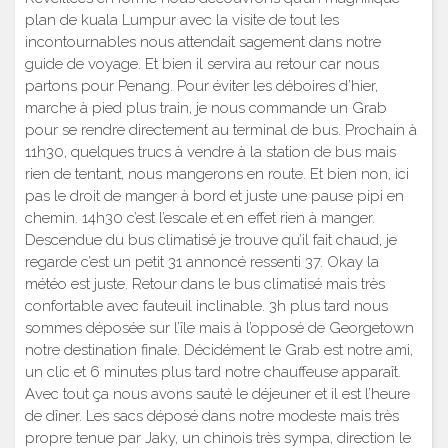
plan de kuala Lumpur avec la visite de tout les
incontournables nous attendait sagement dans notre
guide de voyage. Et bien il servira au retour car nous
partons pour Penang. Pour éviter les déboires d’hier,
marche à pied plus train, je nous commande un Grab
pour se rendre directement au terminal de bus. Prochain à
11h30, quelques trucs à vendre à la station de bus mais
rien de tentant, nous mangerons en route. Et bien non, ici
pas le droit de manger à bord et juste une pause pipi en
chemin. 14h30 c’est l’escale et en effet rien à manger.
Descendue du bus climatisé je trouve qu’il fait chaud, je
regarde c’est un petit 31 annoncé ressenti 37. Okay la
météo est juste. Retour dans le bus climatisé mais très
confortable avec fauteuil inclinable. 3h plus tard nous
sommes déposée sur l’île mais à l’opposé de Georgetown
notre destination finale. Décidément le Grab est notre ami,
un clic et 6 minutes plus tard notre chauffeuse apparaît.
Avec tout ça nous avons sauté le déjeuner et il est l’heure
de dîner. Les sacs déposé dans notre modeste mais très
propre tenue par Jaky, un chinois très sympa, direction le