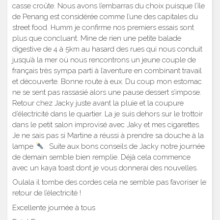
casse croûte. Nous avons l’embarras du choix puisque l’île
de Penang est considérée comme l’une des capitales du
street food. Humm je confirme nos premiers essais sont
plus que concluant. Mine de rien une petite balade
digestive de 4 à 5km au hasard des rues qui nous conduit
jusqu’à la mer où nous rencontrons un jeune couple de
français très sympa parti à l’aventure en combinant travail
et découverte. Bonne route à eux. Du coup mon estomac
ne se sent pas rassasié alors une pause dessert s’impose.
Retour chez Jacky juste avant la pluie et la coupure
d’électricité dans le quartier. La je suis dehors sur le trottoir
dans le petit salon improvisé avec Jaky et mes cigarettes.
Je ne sais pas si Martine a réussi à prendre sa douche à la
lampe
. Suite aux bons conseils de Jacky notre journée
de demain semble bien remplie. Déjà cela commence
avec un kaya toast dont je vous donnerai des nouvelles.
Oulala il tombe des cordes cela ne semble pas favoriser le
retour de l’électricité !
Excellente journée à tous