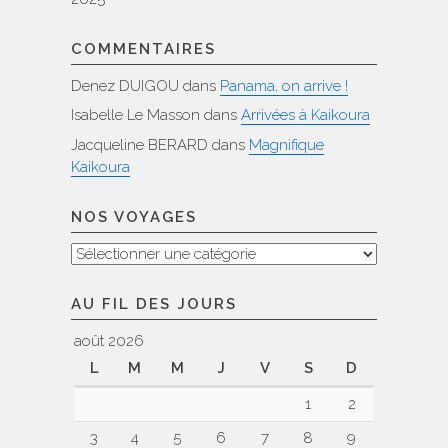
COMMENTAIRES
Denez DUIGOU
dans
Panama, on arrive !
Isabelle Le Masson
dans
Arrivées à Kaikoura
Jacqueline BERARD
dans
Magnifique
Kaikoura
NOS VOYAGES
Nos
voyages
AU FIL DES JOURS
août 2026
L
M
M
J
V
S
D
1
2
3
4
5
6
7
8
9