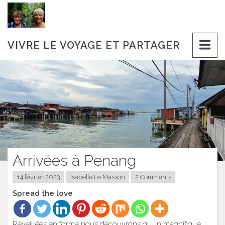
Skip
to
content
VIVRE LE VOYAGE ET PARTAGER
Arrivées à Penang
14 février 2023
Isabelle Le Masson
2 Comments
Spread the love
Réveillées en forme nous découvrons qu’un magnifique