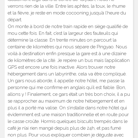
verrons rien de la ville. Entre les aphtes, la toux, le rhume
et la fièvre, je reste en mode cocooning jusqu’à l’heure du
départ.
On monte à bord de notre train rapide en siège qualifié de
mou cette fois. En fait, c’est la largeur des fauteuils qui
détermine la classe. En trente minutes on parcourt la
centaine de kilomètres qui nous sépare de Pingyao. Nous
voilà à destination enfin presque la gare est à une dizaine
de kilomètres de la cité. Je repère un bus mais l’application
GPS est encore une fois inactive. Alors trouver notre
hébergement dans un labyrinthe, cela va être compliqué.
Un gars nous aborde, il appelle notre hôtel, me passe la
personne qui me confirme en anglais qu’il est fiable. Bon,
allons y ! Finalement, ce gars était un très bon choix, il a pu
se rapprocher au maximum de notre hébergement et en
plus il a porté ma valise. On s’installe dans notre hôtel qui
évidemment est une maison traditionnelle et en route pour
le casse croûte. Hormis quelques biscuits trempés dans le
café je n’ai rien mangé depuis plus de 24h, et pas fumé
non plus. Pour vous expliquer combien je déguste avec