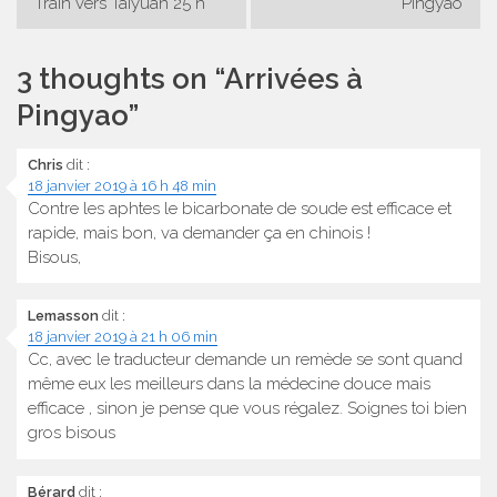
Train vers Taiyuan 25 h
Pingyao
de
l’article
3 thoughts on “
Arrivées à
Pingyao
”
Chris
dit :
18 janvier 2019 à 16 h 48 min
Contre les aphtes le bicarbonate de soude est efficace et
rapide, mais bon, va demander ça en chinois !
Bisous,
Lemasson
dit :
18 janvier 2019 à 21 h 06 min
Cc, avec le traducteur demande un remède se sont quand
même eux les meilleurs dans la médecine douce mais
efficace , sinon je pense que vous régalez. Soignes toi bien
gros bisous
Bérard
dit :