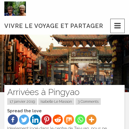
Skip
to
content
VIVRE LE VOYAGE ET PARTAGER
Arrivées à Pingyao
17 janvier 2019
Isabelle Le Masson
3 Comments
Spread the love
Idéalement logé dans le centre de Taiyuan, nous ne