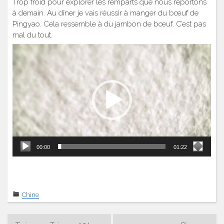
Trop froid pour explorer les remparts que nous reportons
à demain. Au dîner je vais réussir à manger du bœuf de
Pingyao. Cela ressemble à du jambon de bœuf. C’est pas
mal du tout.
Lecteur
vidéo
00:00
01:22
Chine
Navigation