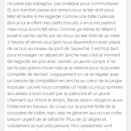
ne parle pas espagnol, pas pratique pour communiquer.
Et son bambin passe son temps sous le tee-shirt pour
téter et l’autre à me regarder comme une bête curieuse.
Bon je lui ai offert mes petits biscuits, il en a mis partout
mais nous avons fait amis. Comme ça même en tétant il
jouait à cache cache par les trous du tee-shirt de sa mère.
2 heures et demie plus tard nous descendons avec plaisir
de ce bus au niveau du port de Sayaxché. Il est trop tard
pour envisager un départ en lancha mais c’est le moment
de négocier les prix avec Leonel, un jeune sympa. Il ne
lâche pas grand-chose mais je le réserve pour la journée
complète de demain. Logiquement on va se régaler avec
un périple de compétition en lancha au cœur de la jungle
tropicale. Leonel nous conseille un hôtel où nous sommes
accueillies à bras ouvert par la patronne et un jeune
charmant qui rit tout le temps. Basse saison oblige ici aussi
l’hôtel est en travaux, du coup sur la piscine flotte de la
poussière de plâtre mais cela ne gêne en aucun cas notre
besoin urgent de se rafraîchir. Plus de 32 degrés et
visiblement la nuit cela perdure. Nos sweatshirts vont