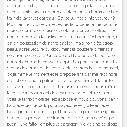
dernier tour de jardin. Tuktuk direction le palais de justice
et nous voilà face à un bureau blanc où un homme est en
train de laver les carreaux. Est-ce lui notre interlocuteur ?
Plus rien ne nous étonne depuis la douane tenue par une
mère de famille en cuisine à côté du bureau « officiel ». Et
non le préposé à la justice est à l’intérieur. C’est magique, il
est en possession de notre papier ; mais non c’était trop
beau, après lecture du document la policière d’hier soir
s’est trompé de date. Un coup de fil au poste de police et
nous attendons la nouvelle copie. Un peu, beaucoup et je
demande combien de temps cela va prendre. Un moment,
ok je mime le moment et le préposé finit par me répondre
qu’il attend que la patrouille rentre pour livrer. Il fallait le
dire avant, hop en tuktuk et nous récupérons nous même
le nouveau document des mains de la policière d’hier.
Voilà le tampon officiel est apposé et nous pouvons partir.
La place des départs pour Sayaxché est juste en face.
Nous grimpons dans le petit bus prêt à partir cela signifie
que nous gagnons les strapontins ! Mais non ce n’est pas
plein… il va falloir en plus le partager ! Ma voisine de siège