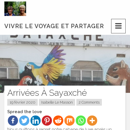
Skip
to
content
VIVRE LE VOYAGE ET PARTAGER
Arrivées À Sayaxché
19 février 2020
Isabelle Le Masson
2 Comments
Spread the love
Nous quittons à regret notre cabane de luxe après un