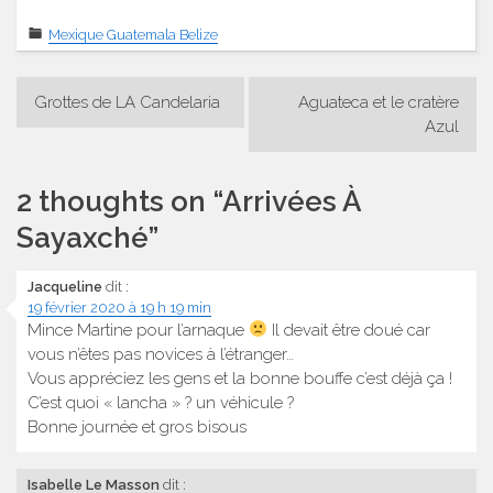
Mexique Guatemala Belize
Navigation
Grottes de LA Candelaria
Aguateca et le cratère
de
Azul
l’article
2 thoughts on “
Arrivées À
Sayaxché
”
Jacqueline
dit :
19 février 2020 à 19 h 19 min
Mince Martine pour l’arnaque
Il devait être doué car
vous n’êtes pas novices à l’étranger…
Vous appréciez les gens et la bonne bouffe c’est déjà ça !
C’est quoi « lancha » ? un véhicule ?
Bonne journée et gros bisous
Isabelle Le Masson
dit :