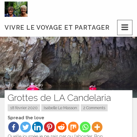
Skip
to
content
VIVRE LE VOYAGE ET PARTAGER
Grottes de LA Candelaria
18 février 2020
Isabelle Le Masson
2 Comments
Spread the love
Quelle journée je ne sais par ou l’aborder. Bon