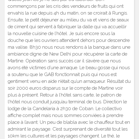
commençons par les cris des vendeurs de fruits qui ont
envahis la rue depuis 4h du matin, on se croirait â Rungis.
Ensuite, le petit déjeuner au milieu du va et viens de seaux
de ciment qui servent à fabriquer la dalle qui va accueillir
la nouvelle cuisine de l’hôtel. Je suis encore sous la
douche que les ouvriers attendent dehors pour descendre
ma valise. 8h30 nous nous rendons à la banque dans une
ambiance digne de New Delhi pour récupérer la carte de
Martine. Opération sans succès car il s’avère que nous
avons été victimes d’une arnaque. Le beau gosse qui nous
a soutenu que le GAB fonctionnait puis qui nous est
gentiment venu en aide n’était qu’un arnaqueur. Résultat du
soir 2000 euros disparus sur le compte de Martine voir
plus à présent. Retour à l’hôtel sans carte, le patron de
l’hôtel nous conduit jusqu’au terminal de bus. Direction le
lodge de la Candelaria à 2h30 de Coban. Le collectivo
affiche complet mais nous sommes conviées à prendre
place à l’avant. Un peu de blabla avec le chauffeur tout en
admirant le paysage. C’est surprenant de diversité tout les
10km les cultures et les paysages changent. Le thé, le