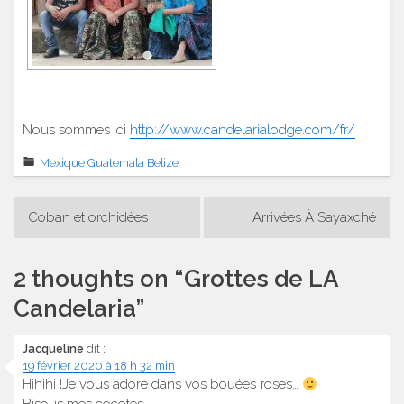
Nous sommes ici
http://www.candelarialodge.com/fr/
Mexique Guatemala Belize
Navigation
Coban et orchidées
Arrivées À Sayaxché
de
l’article
2 thoughts on “
Grottes de LA
Candelaria
”
Jacqueline
dit :
19 février 2020 à 18 h 32 min
Hihihi !Je vous adore dans vos bouées roses…