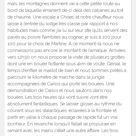
maïs, les montagnes donnent vie à cette petite route au
bord de laquelle émanent de-ci delà des cabanes au toit
de chaume. Une escale à Chisec et notre chauffeur nous
laisse à l’entrée du lodge très classe par rapport à nos
habitudes mais comme j’ai lu sur leur site qu’ils servent des
pavés au poivre flambées au cognac je suis à 100 pour
100 pour le choix de Martine. À ce moment-là nous ne
connaissons pas encore le montant de l’arnaque. Arrivées
vers 12h30 on nous propose la visite de plusieurs grottes
dont une en bouée flottante sous 4km de voûte. Génial, le
temps d’enfiler le maillot de bain et nous sommes prêtes à
parcourir le kilomètre de marche dans la jungle
accompagnées de Carlos qui porte les bouées. Une
démonstration de Carlos et nous sautons dans nos
bouées. Les trois heures qui vont suivre vont être
absolument fantastiques. Se laisser glisser au rythme du
courant sous les stalactiques, éclairées à la frontale et
partir en valse à chaque passage de rapide fut un vrai
bonheur. En revanche lorsqu’il fallait se propulser en
ramant avec les mains c’était une autre affaire. Les trois