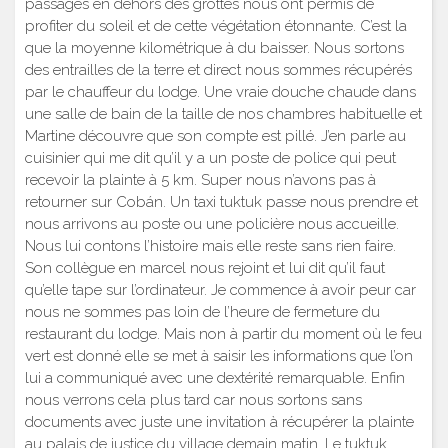
passages en dehors des grottes nous ont permis de
profiter du soleil et de cette végétation étonnante. C’est la
que la moyenne kilométrique à du baisser. Nous sortons
des entrailles de la terre et direct nous sommes récupérés
par le chauffeur du lodge. Une vraie douche chaude dans
une salle de bain de la taille de nos chambres habituelle et
Martine découvre que son compte est pillé. J’en parle au
cuisinier qui me dit qu’il y a un poste de police qui peut
recevoir la plainte à 5 km. Super nous n’avons pas à
retourner sur Cobán. Un taxi tuktuk passe nous prendre et
nous arrivons au poste ou une policière nous accueille.
Nous lui contons l’histoire mais elle reste sans rien faire.
Son collègue en marcel nous rejoint et lui dit qu’il faut
qu’elle tape sur l’ordinateur. Je commence à avoir peur car
nous ne sommes pas loin de l’heure de fermeture du
restaurant du lodge. Mais non à partir du moment où le feu
vert est donné elle se met à saisir les informations que l’on
lui a communiqué avec une dextérité remarquable. Enfin
nous verrons cela plus tard car nous sortons sans
documents avec juste une invitation à récupérer la plainte
au palais de justice du village demain matin. Le tuktuk