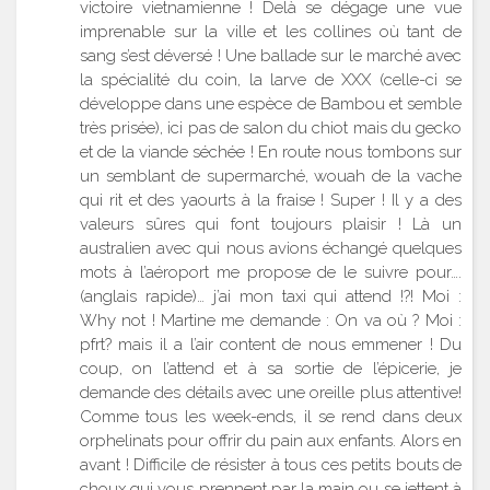
victoire vietnamienne ! Delà se dégage une vue
imprenable sur la ville et les collines où tant de
sang s’est déversé ! Une ballade sur le marché avec
la spécialité du coin, la larve de XXX (celle-ci se
développe dans une espèce de Bambou et semble
très prisée), ici pas de salon du chiot mais du gecko
et de la viande séchée ! En route nous tombons sur
un semblant de supermarché, wouah de la vache
qui rit et des yaourts à la fraise ! Super ! Il y a des
valeurs sûres qui font toujours plaisir ! Là un
australien avec qui nous avions échangé quelques
mots à l’aéroport me propose de le suivre pour….
(anglais rapide)… j’ai mon taxi qui attend !?! Moi :
Why not ! Martine me demande : On va où ? Moi :
pfrt? mais il a l’air content de nous emmener ! Du
coup, on l’attend et à sa sortie de l’épicerie, je
demande des détails avec une oreille plus attentive!
Comme tous les week-ends, il se rend dans deux
orphelinats pour offrir du pain aux enfants. Alors en
avant ! Difficile de résister à tous ces petits bouts de
choux qui vous prennent par la main ou se jettent à