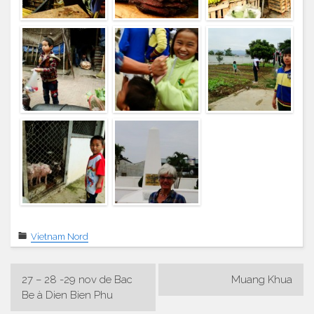
Vietnam Nord
Navigation
27 – 28 -29 nov de Bac
Muang Khua
de
Be à Dien Bien Phu