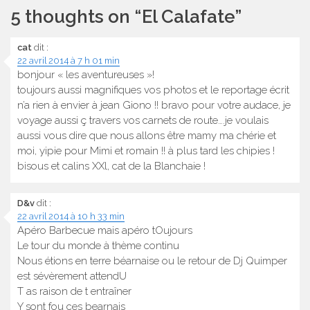
5 thoughts on “
El Calafate
”
cat
dit :
22 avril 2014 à 7 h 01 min
bonjour « les aventureuses »!
toujours aussi magnifiques vos photos et le reportage écrit
n’a rien à envier à jean Giono !! bravo pour votre audace, je
voyage aussi ç travers vos carnets de route….je voulais
aussi vous dire que nous allons être mamy ma chérie et
moi, yipie pour Mimi et romain !! à plus tard les chipies !
bisous et calins XXl, cat de la Blanchaie !
D&v
dit :
22 avril 2014 à 10 h 33 min
Apéro Barbecue mais apéro tOujours
Le tour du monde à thème continu
Nous étions en terre béarnaise ou le retour de Dj Quimper
est sévèrement attendU
T as raison de t entraîner
Y sont fou ces bearnais