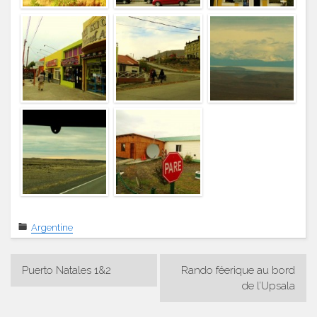
Argentine
Navigation
Puerto Natales 1&2
Rando féerique au bord
de
de l’Upsala
l’article