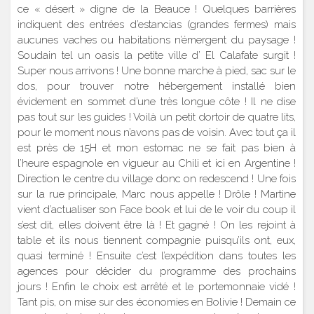
ce « désert » digne de la Beauce ! Quelques barrières
indiquent des entrées d’estancias (grandes fermes) mais
aucunes vaches ou habitations n’émergent du paysage !
Soudain tel un oasis la petite ville d’ El Calafate surgit !
Super nous arrivons ! Une bonne marche à pied, sac sur le
dos, pour trouver notre hébergement installé bien
évidement en sommet d’une très longue côte ! Il ne dise
pas tout sur les guides ! Voilà un petit dortoir de quatre lits,
pour le moment nous n’avons pas de voisin. Avec tout ça il
est près de 15H et mon estomac ne se fait pas bien à
l’heure espagnole en vigueur au Chili et ici en Argentine !
Direction le centre du village donc on redescend ! Une fois
sur la rue principale, Marc nous appelle ! Drôle ! Martine
vient d’actualiser son Face book et lui de le voir du coup il
s’est dit, elles doivent être là ! Et gagné ! On les rejoint à
table et ils nous tiennent compagnie puisqu’ils ont, eux,
quasi terminé ! Ensuite c’est l’expédition dans toutes les
agences pour décider du programme des prochains
jours ! Enfin le choix est arrêté et le portemonnaie vidé !
Tant pis, on mise sur des économies en Bolivie ! Demain ce