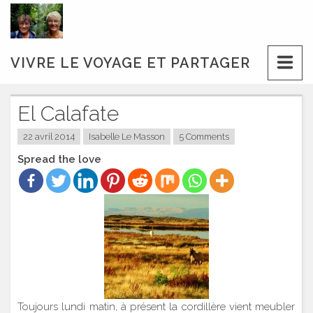
Skip
to
content
VIVRE LE VOYAGE ET PARTAGER
El Calafate
22 avril 2014
Isabelle Le Masson
5 Comments
Spread the love
Toujours lundi matin, à présent la cordillère vient meubler