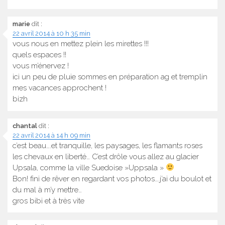
marie
dit :
22 avril 2014 à 10 h 35 min
vous nous en mettez plein les mirettes !!!
quels espaces !!
vous m’énervez !
ici un peu de pluie sommes en préparation ag et tremplin
mes vacances approchent !
bizh
chantal
dit :
22 avril 2014 à 14 h 09 min
c’est beau….et tranquille, les paysages, les flamants roses
les chevaux en liberté… C’est drôle vous allez au glacier
Upsala, comme la ville Suedoise »Uppsala »
Bon! fini de rêver en regardant vos photos….j’ai du boulot et
du mal à m’y mettre…
gros bibi et à très vite