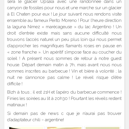
sera le glacier Upsala avec une randonnée dans un
canyon de fossiles pour nous et une marche sur un glacier
à El Chaten pour eux ! Le jour suivant nous rendons visite
ensemble au fameux Perito Moreno ! Pour l’heure direction
la laguna Nimez « marécageuse » du lac Argentino ! Un
droit d’entrée existe mais sans aucune difficulté nous
trouvons l’accès naturel un peu plus loin qui nous permet
d’approcher les magnifiques flamants roses en pause en
« zone franche ». Un apéritif s’impose face au coucher du
soleil ! A présent nous sommes de retour à notre guest
house. Départ demain matin à 7h, mais avant nous nous
sommes inscrites au barbecue ! Vin et bière à volonté ; la
nuit ne s’annonce pas calme ! Le réveil risque d’être
difficile !
Bizh à tous ; il est 21H et l’apéro du barbecue commence !
Finies les soirées au lit à 20h30 ! Pourtant les réveils restent
matinaux !
Si demain pas de news c que je n’aurai pas trouver
d’adaptateur chili – argentine!