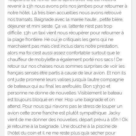
revenir à 13h nous avons pris nos jambes pour retourner à
notre hôtel. Là très bien accueillies nous avons retrouvé
nos transats. Baignade avec la marée haute , petite bière,
déjeuner et mini sieste. Ça va, l’attente n’est pas trop
difficile. 13h un taxi vient nous récupérer pour retourner à
la plage frontière. Hé oui je critiquais les gens qui ne
marchaient pas mais c’est inclus dans notre prestation,
alors ma foi c’est aussi assez confortable surtout que le
chauffeur de mobylette a également porté nos sacs ! De
retour sur nos chaises nous sommes surprises de voir les
français sensés être partis à cause de leur avion. Et non ils
ont juste promené leurs valises jusqu’à l’autre compagnie
de bateaux qui au final les arefoulés. Bon 13h30 et
personne ne donne de nouvelles. Visiblement le bateau
est toujours bloqué en mer. Hop une baignade et on
attend. Pour nous qui n’avons pas le stress de louper un
avion cette zone franche est plutôt sympathique. Jacky
vient de me donner des nouvelles, départ prévu à 16h ! Ok
je retourne à la baignade. Une douche à la piscine de
l’hôtel du coin et il ne me reste plus qu’à sécher pour