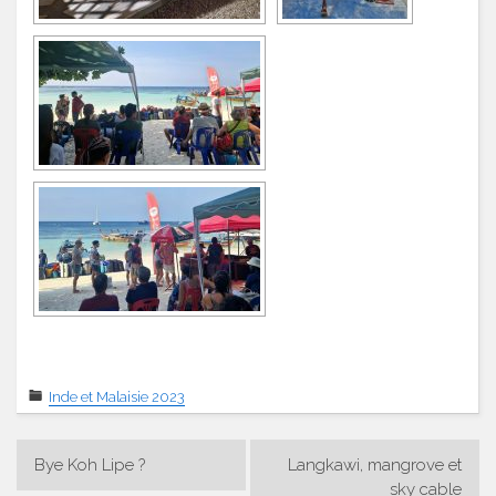
Inde et Malaisie 2023
Navigation
Bye Koh Lipe ?
Langkawi, mangrove et
de
sky cable