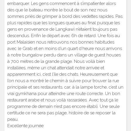
embarquer. Les gens commencent à s’impatienter alors
dès que le bateau montre le bout de son nez nous
sommes priés de grimper à bord des vedettes rapides. Pas
plus rapides que les longues queues au final puisque les
gens en provenance de Langkawi n’étaient toujours pas
descendus. Enfin le départ avec 6h de retard. Une fois au
port Malaisien nous retrouvons nos bonnes habitudes
avec le Grab et en moins d’un quart d’heure nous arrivons
à notre bungalow perdu dans un village de guest houses
à 700 mètres de la grande plage. Nous voilà bien
installées, même un chat attendait notre arrivée et
apparemment ici, c’est l’île des chats. Heureusement que
l’on nous a montré le chemin à suivre pour trouver la rue
principale et ses restaurants, car, à la lampe torche, c’est un
vrai gymkhana pour atteindre une route correcte. Un bon
restaurant arabe et nous voilà rassasiées. Avec tout ça le
programme de demain n’est pas encore établi. Une seule
certitude ce ne sera pas plage, histoire de se reposer la
peau.
Excellente journée