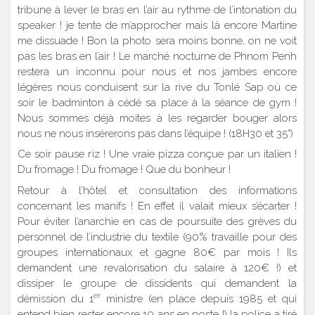
tribune à lever le bras en l’air au rythme de l’intonation du
speaker ! je tente de m’approcher mais là encore Martine
me dissuade ! Bon la photo sera moins bonne, on ne voit
pas les bras en l’air ! Le marché nocturne de Phnom Penh
restera un inconnu pour nous et nos jambes encore
légères nous conduisent sur la rive du Tonlé Sap où ce
soir le badminton à cédé sa place à la séance de gym !
Nous sommes déjà moites à les regarder bouger alors
nous ne nous insérerons pas dans l’équipe ! (18H30 et 35°)
Ce soir pause riz ! Une vraie pizza conçue par un italien !
Du fromage ! Du fromage ! Que du bonheur !
Retour à l’hôtel et consultation des informations
concernant les manifs ! En effet il valait mieux s’écarter !
Pour éviter l’anarchie en cas de poursuite des grèves du
personnel de l’industrie du textile (90% travaille pour des
groupes internationaux et gagne 80€ par mois ! Ils
demandent une revalorisation du salaire à 120€ !) et
dissiper le groupe de dissidents qui demandent la
er
démission du 1
ministre (en place depuis 1985 et qui
entend bien rester encore 10 ans en poste !) la police a tiré