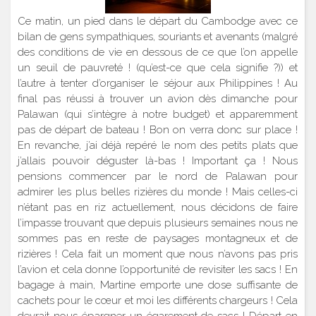
Ce matin, un pied dans le départ du Cambodge avec ce
bilan de gens sympathiques, souriants et avenants (malgré
des conditions de vie en dessous de ce que l’on appelle
un seuil de pauvreté ! (qu’est-ce que cela signifie ?)) et
l’autre à tenter d’organiser le séjour aux Philippines ! Au
final pas réussi à trouver un avion dès dimanche pour
Palawan (qui s’intègre à notre budget) et apparemment
pas de départ de bateau ! Bon on verra donc sur place !
En revanche, j’ai déjà repéré le nom des petits plats que
j’allais pouvoir déguster là-bas ! Important ça ! Nous
pensions commencer par le nord de Palawan pour
admirer les plus belles rizières du monde ! Mais celles-ci
n’étant pas en riz actuellement, nous décidons de faire
l’impasse trouvant que depuis plusieurs semaines nous ne
sommes pas en reste de paysages montagneux et de
rizières ! Cela fait un moment que nous n’avons pas pris
l’avion et cela donne l’opportunité de revisiter les sacs ! En
bagage à main, Martine emporte une dose suffisante de
cachets pour le cœur et moi les différents chargeurs ! Cela
devrait nous épargner un égarement de sacs ! Départ en