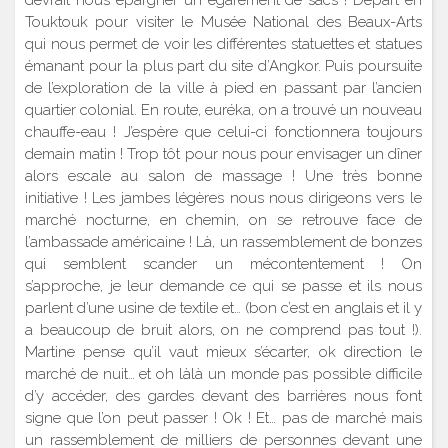
Touktouk pour visiter le Musée National des Beaux-Arts
qui nous permet de voir les différentes statuettes et statues
émanant pour la plus part du site d’Angkor. Puis poursuite
de l’exploration de la ville à pied en passant par l’ancien
quartier colonial. En route, euréka, on a trouvé un nouveau
chauffe-eau ! J’espère que celui-ci fonctionnera toujours
demain matin ! Trop tôt pour nous pour envisager un dîner
alors escale au salon de massage ! Une très bonne
initiative ! Les jambes légères nous nous dirigeons vers le
marché nocturne, en chemin, on se retrouve face de
l’ambassade américaine ! Là, un rassemblement de bonzes
qui semblent scander un mécontentement ! On
s’approche, je leur demande ce qui se passe et ils nous
parlent d’une usine de textile et… (bon c’est en anglais et il y
a beaucoup de bruit alors, on ne comprend pas tout !).
Martine pense qu’il vaut mieux s’écarter, ok direction le
marché de nuit… et oh làlà un monde pas possible difficile
d’y accéder, des gardes devant des barrières nous font
signe que l’on peut passer ! Ok ! Et… pas de marché mais
un rassemblement de milliers de personnes devant une