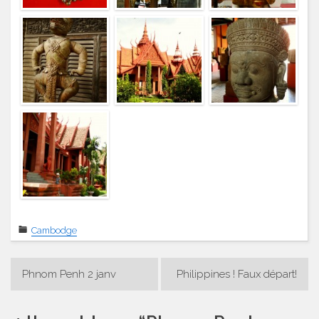
Cambodge
Navigation
Phnom Penh 2 janv
Philippines ! Faux départ!
de
l’article