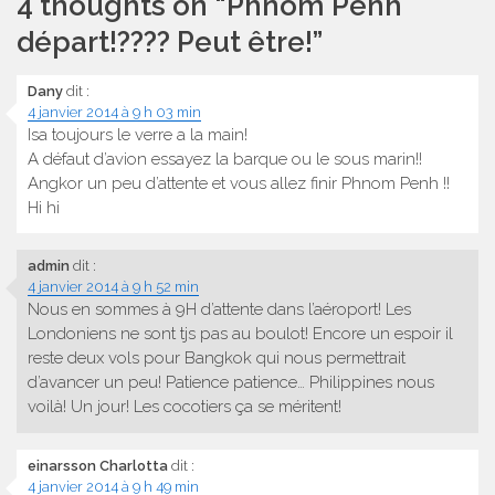
4 thoughts on “
Phnom Penh
départ!???? Peut être!
”
Dany
dit :
4 janvier 2014 à 9 h 03 min
Isa toujours le verre a la main!
A défaut d’avion essayez la barque ou le sous marin!!
Angkor un peu d’attente et vous allez finir Phnom Penh !!
Hi hi
admin
dit :
4 janvier 2014 à 9 h 52 min
Nous en sommes à 9H d’attente dans l’aéroport! Les
Londoniens ne sont tjs pas au boulot! Encore un espoir il
reste deux vols pour Bangkok qui nous permettrait
d’avancer un peu! Patience patience… Philippines nous
voilà! Un jour! Les cocotiers ça se méritent!
einarsson Charlotta
dit :
4 janvier 2014 à 9 h 49 min