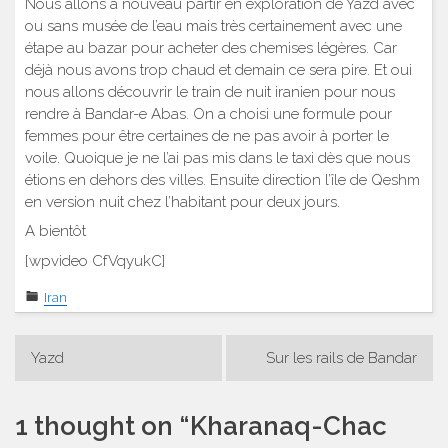
Nous allons à nouveau partir en exploration de Yazd avec
ou sans musée de l’eau mais très certainement avec une
étape au bazar pour acheter des chemises légères. Car
déjà nous avons trop chaud et demain ce sera pire. Et oui
nous allons découvrir le train de nuit iranien pour nous
rendre à Bandar-e Abas. On a choisi une formule pour
femmes pour être certaines de ne pas avoir à porter le
voile. Quoique je ne l’ai pas mis dans le taxi dès que nous
étions en dehors des villes. Ensuite direction l’île de Qeshm
en version nuit chez l’habitant pour deux jours.
A bientôt
[wpvideo CfVqyukC]
Iran
Navigation
Yazd
Sur les rails de Bandar
de
l’article
1 thought on “
Kharanaq-Chac