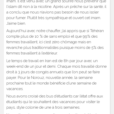
imam. Il est venu avec un grand sourire nous prévenir que
l’islam dit non à la nicotine. Après un prêche sur la santé, il
a conclu que nous n’avions pas besoin de nous isoler
pour fumer. Plutôt très sympathique et ouvert cet imam.
J’aime bien.
Aujourd’hui avec notre chauffer, j’ai appris que si Téhéran
compte plus de 10 % de sans emploi et que 99% des
femmes travaillent, ici c’est zéro chômage mais en
revanche plus traditionnalistes puisque moins de 5% des
femmes travaillent à l’extérieur.
Le temps de travail en Iran est de 8h par jour avec un
week-end de un jour et demi. Chaque mois travaillé donne
droit à 3 jours de congés annuels que l’on peut se faire
payer. Pour le Norouz, nouvelle année, la semaine
prochaine tout le monde bénéficie d’une semaine de
vacances.
Nous avons croisé des bus d’étudiants car l’état offre aux
étudiants qui le souhaitent des vacances pour visiter le
pays, style colonie de une à trois semaines.