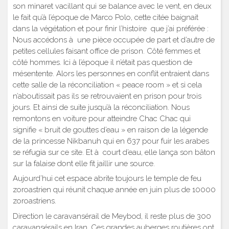
son minaret vacillant qui se balance avec le vent, en deux
le fait qu’à l’époque de Marco Polo, cette citée baignait
dans la végétation et pour finir l’histoire que j’ai préférée :
Nous accédons à une pièce occupée de part et d’autre de
petites cellules faisant office de prison. Côté femmes et
côté hommes. Ici à l’époque il n’était pas question de
mésentente. Alors les personnes en conflit entraient dans
cette salle de la réconciliation « peace room » et si cela
n’aboutissait pas ils se retrouvaient en prison pour trois
jours. Et ainsi de suite jusqu’à la réconciliation. Nous
remontons en voiture pour atteindre Chac Chac qui
signifie « bruit de gouttes d’eau » en raison de la légende
de la princesse Nikbanuh qui en 637 pour fuir les arabes
se réfugia sur ce site. Et à court d’eau, elle lança son bâton
sur la falaise dont elle fit jaillir une source.
Aujourd’hui cet espace abrite toujours le temple de feu
zoroastrien qui réunit chaque année en juin plus de 10000
zoroastriens.
Direction le caravansérail de Meybod, il reste plus de 300
caravansérails en Iran. Ces grandes auberges routières ont