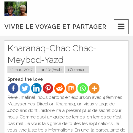
Skip
to
content
VIVRE LE VOYAGE ET PARTAGER
Kharanaq-Chac Chac-
Meybod-Yazd
12 mars 2017
iran2017web
1 Comment
Spread the love
Réveil matinal, nous partons en excursion avec 4 femmes
Malaysiennes. Direction Kharanaq, un vieux village de
4000 ans dont l’histoire n’a à présent plus de secret pour
nous. Comme quoi un guide de temps en temps ce n’est
pas mal. Je vous fais grâce de toutes les explications. Je
vous livre juste trois informations. En une, la particularité de