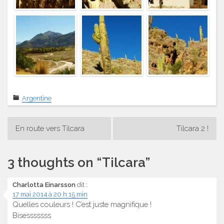
Argentine
Navigation
En route vers Tilcara
Tilcara 2 !
de
l’article
3 thoughts on “
Tilcara
”
Charlotta Einarsson
dit :
17 mai 2014 à 20 h 15 min
Quelles couleurs ! C’est juste magnifique !
Bisesssssss