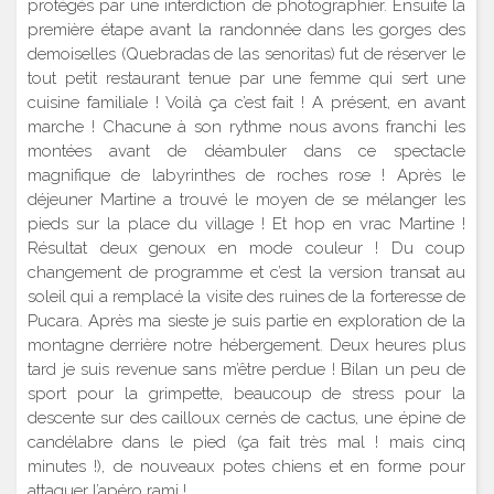
protégés par une interdiction de photographier. Ensuite la
première étape avant la randonnée dans les gorges des
demoiselles (Quebradas de las senoritas) fut de réserver le
tout petit restaurant tenue par une femme qui sert une
cuisine familiale ! Voilà ça c’est fait ! A présent, en avant
marche ! Chacune à son rythme nous avons franchi les
montées avant de déambuler dans ce spectacle
magnifique de labyrinthes de roches rose ! Après le
déjeuner Martine a trouvé le moyen de se mélanger les
pieds sur la place du village ! Et hop en vrac Martine !
Résultat deux genoux en mode couleur ! Du coup
changement de programme et c’est la version transat au
soleil qui a remplacé la visite des ruines de la forteresse de
Pucara. Après ma sieste je suis partie en exploration de la
montagne derrière notre hébergement. Deux heures plus
tard je suis revenue sans m’être perdue ! Bilan un peu de
sport pour la grimpette, beaucoup de stress pour la
descente sur des cailloux cernés de cactus, une épine de
candélabre dans le pied (ça fait très mal ! mais cinq
minutes !), de nouveaux potes chiens et en forme pour
attaquer l’apéro rami !