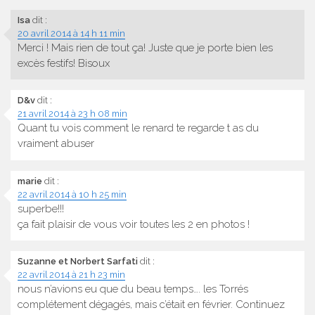
Isa
dit :
20 avril 2014 à 14 h 11 min
Merci ! Mais rien de tout ça! Juste que je porte bien les
excès festifs! Bisoux
D&v
dit :
21 avril 2014 à 23 h 08 min
Quant tu vois comment le renard te regarde t as du
vraiment abuser
marie
dit :
22 avril 2014 à 10 h 25 min
superbe!!!
ça fait plaisir de vous voir toutes les 2 en photos !
Suzanne et Norbert Sarfati
dit :
22 avril 2014 à 21 h 23 min
nous n’avions eu que du beau temps…. les Torrés
complétement dégagés, mais c’était en février. Continuez