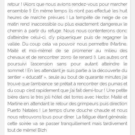
retour ! (Alors que nous avions rendez-vous pour marcher
ensemble !) En même temps ils n’ont pas effectué les huit
heures de marche prévues ! La tempête de neige de ce
matin rend inaccessible ou plus exactement dangereux le
chemin à partir du refuge. Nous nous contenterons donc
d’atteindre celui-ci, d’y piqueniquer puis de regagner la
vallée. Du coup cela va pouvoir nous permettre (Martine,
Maité et moi-même) de se promener au milieu des
chevaux et de rencontrer zorro (le renard !). Les autres ont
poursuivi l’ascension sans pour autant atteindre le
sommet ! En les attendant je suis partie à la découverte du
sentier « éducatif », seule au bout de quarante minutes j’ai
trouvé que l’ambiance se prêtait à rencontrer des pumas et
du coup c’est rapidement que j’ai fait demi-tour ! Une petite
bière dans le très joli hôtel del torres avec Hector, Maité et
Martine en attendant le retour des grimpeurs puis direction
Puerto Natales ! Le temps d’une douche chaude et nous
nous retrouvons tous pour dîner. La fatigue étant générale,
cette soirée va se passer tranquillement mais tardivement
tout de même! Bizh