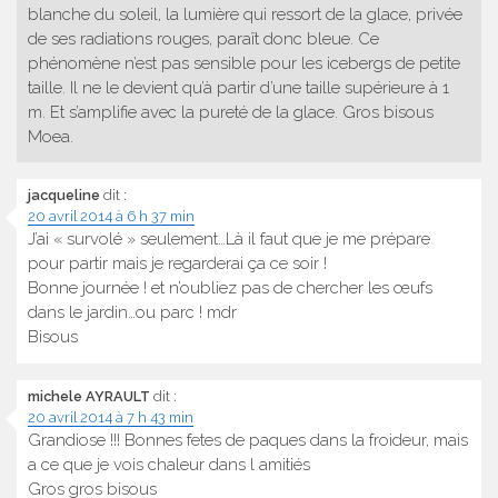
blanche du soleil, la lumière qui ressort de la glace, privée
de ses radiations rouges, paraît donc bleue. Ce
phénomène n’est pas sensible pour les icebergs de petite
taille. Il ne le devient qu’à partir d’une taille supérieure à 1
m. Et s’amplifie avec la pureté de la glace. Gros bisous
Moea.
jacqueline
dit :
20 avril 2014 à 6 h 37 min
J’ai « survolé » seulement…Là il faut que je me prépare
pour partir mais je regarderai ça ce soir !
Bonne journée ! et n’oubliez pas de chercher les œufs
dans le jardin…ou parc ! mdr
Bisous
michele AYRAULT
dit :
20 avril 2014 à 7 h 43 min
Grandiose !!! Bonnes fetes de paques dans la froideur, mais
a ce que je vois chaleur dans l amitiés
Gros gros bisous