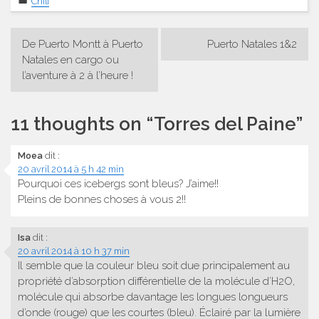
Chili
Navigation
De Puerto Montt à Puerto
Puerto Natales 1&2
de
Natales en cargo ou
l’aventure à 2 à l’heure !
l’article
11 thoughts on “
Torres del Paine
”
Moea
dit :
20 avril 2014 à 5 h 42 min
Pourquoi ces icebergs sont bleus? J’aime!!
Pleins de bonnes choses à vous 2!!
Isa
dit :
20 avril 2014 à 10 h 37 min
Il semble que la couleur bleu soit due principalement au
propriété d’absorption différentielle de la molécule d’H2O,
molécule qui absorbe davantage les longues longueurs
d’onde (rouge) que les courtes (bleu). Éclairé par la lumière