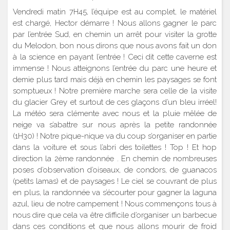
Vendredi matin 7H45, l’équipe est au complet, le matériel
est chargé, Hector démarre ! Nous allons gagner le parc
par l’entrée Sud, en chemin un arrêt pour visiter la grotte
du Melodon, bon nous dirons que nous avons fait un don
à la science en payant l’entrée ! Ceci dit cette caverne est
immense ! Nous atteignons l’entrée du parc une heure et
demie plus tard mais déjà en chemin les paysages se font
somptueux ! Notre première marche sera celle de la visite
du glacier Grey et surtout de ces glaçons d’un bleu irréel!
La météo sera clémente avec nous et la pluie mêlée de
neige va s’abattre sur nous après la petite randonnée
(1H30) ! Notre pique-nique va du coup s’organiser en partie
dans la voiture et sous l’abri des toilettes ! Top ! Et hop
direction la 2ème randonnée . En chemin de nombreuses
poses d’observation d’oiseaux, de condors, de guanacos
(petits lamas) et de paysages ! Le ciel se couvrant de plus
en plus, la randonnée va s’écourter pour gagner la laguna
azul, lieu de notre campement ! Nous commençons tous à
nous dire que cela va être difficile d’organiser un barbecue
dans ces conditions et que nous allons mourir de froid