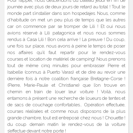
Pour rappel, nous descendons du bateau jeudi en fin de
journée avec plus de deux jours de retard au total ! Tout le
monde part s’installer dans son hospedajes. Nous, comme
d’habitude on met un peu plus de temps que les autres
car on commence par se tromper de Lili ! Et oui nous
avions réservé à Lili patagonica et nous nous sommes
rendus à Casa Lili ! Bon cela arrive ! La preuve ! Du coup,
une fois sur place, nous avons à peine le temps de poser
nos affaires qu’il faut repartir pour le rendez-vous
courses et location de matériel de camping! Nous prenons
tout de même cinq minutes pour embrasser Pierre et
Isabelle (connus à Puerto Varas) et de dire au revoir une
dernière fois à notre coalition française Bretagne-Corse !
(Pierre, Marie-Paule et Christiane) que l’on trouve en
chemin en train de louer leur voiture ! Voilà, nous
entamons à présent une recherche de loueurs de tentes et
de sacs de couchage confortables… Opération effectuée,
courses réalisées et comme nous disposons de la plus
grande chambre, tout est entreposé chez nous ! Chouette !
du coup demain matin le rendez-vous de la voiture
s’effectue devant notre porte !