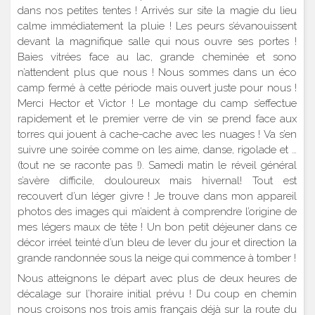
dans nos petites tentes ! Arrivés sur site la magie du lieu
calme immédiatement la pluie ! Les peurs s’évanouissent
devant la magnifique salle qui nous ouvre ses portes !
Baies vitrées face au lac, grande cheminée et sono
n’attendent plus que nous ! Nous sommes dans un éco
camp fermé à cette période mais ouvert juste pour nous !
Merci Hector et Victor ! Le montage du camp s’effectue
rapidement et le premier verre de vin se prend face aux
torres qui jouent à cache-cache avec les nuages ! Va s’en
suivre une soirée comme on les aime, danse, rigolade et …
(tout ne se raconte pas !). Samedi matin le réveil général
s’avère difficile, douloureux mais hivernal! Tout est
recouvert d’un léger givre ! Je trouve dans mon appareil
photos des images qui m’aident à comprendre l’origine de
mes légers maux de tête ! Un bon petit déjeuner dans ce
décor irréel teinté d’un bleu de lever du jour et direction la
grande randonnée sous la neige qui commence à tomber !
Nous atteignons le départ avec plus de deux heures de
décalage sur l’horaire initial prévu ! Du coup en chemin
nous croisons nos trois amis français déjà sur la route du