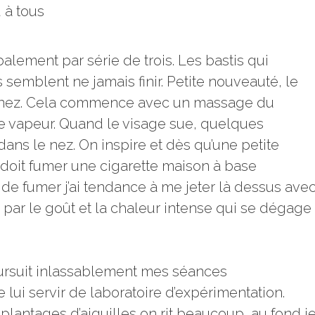
 à tous
balement par série de trois. Les bastis qui
s semblent ne jamais finir. Petite nouveauté, le
 du nez. Cela commence avec un massage du
 de vapeur. Quand le visage sue, quelques
 dans le nez. On inspire et dès qu’une petite
doit fumer une cigarette maison à base
r de fumer j’ai tendance à me jeter là dessus ave
 par le goût et la chaleur intense qui se dégage
oursuit inlassablement mes séances
e lui servir de laboratoire d’expérimentation.
lantages d’aiguilles on rit beaucoup, au fond j