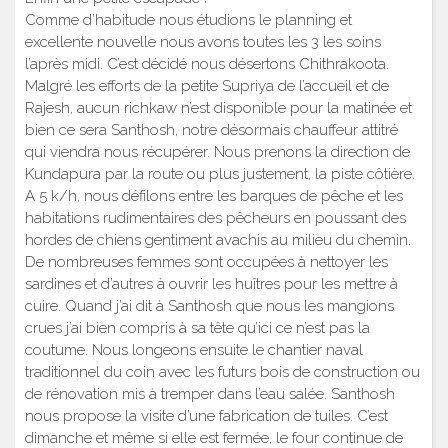
Comme d’habitude nous étudions le planning et
excellente nouvelle nous avons toutes les 3 les soins
l’après midi. C’est décidé nous désertons Chithrakoota.
Malgré les efforts de la petite Supriya de l’accueil et de
Rajesh, aucun richkaw n’est disponible pour la matinée et
bien ce sera Santhosh, notre désormais chauffeur attitré
qui viendra nous récupérer. Nous prenons la direction de
Kundapura par la route ou plus justement, la piste côtière.
A 5 k/h, nous défilons entre les barques de pêche et les
habitations rudimentaires des pêcheurs en poussant des
hordes de chiens gentiment avachis au milieu du chemin.
De nombreuses femmes sont occupées à nettoyer les
sardines et d’autres à ouvrir les huîtres pour les mettre à
cuire. Quand j’ai dit à Santhosh que nous les mangions
crues j’ai bien compris à sa tête qu’ici ce n’est pas la
coutume. Nous longeons ensuite le chantier naval
traditionnel du coin avec les futurs bois de construction ou
de rénovation mis à tremper dans l’eau salée. Santhosh
nous propose la visite d’une fabrication de tuiles. C’est
dimanche et même si elle est fermée, le four continue de