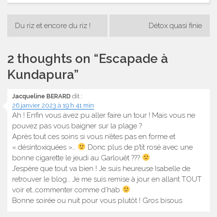
Navigation
Du riz et encore du riz !
Détox quasi finie
de
l’article
2 thoughts on “
Escapade à
Kundapura
”
Jacqueline BERARD
dit :
26 janvier 2023 à 19 h 41 min
Ah ! Enfin vous avez pu aller faire un tour ! Mais vous ne
pouvez pas vous baigner sur la plage ?
Après tout ces soins si vous n’êtes pas en forme et
« désintoxiquées »…
Donc plus de p’tit rosé avec une
bonne cigarette le jeudi au Garlouët ???
J’espère que tout va bien ! Je suis heureuse Isabelle de
retrouver le blog… Je me suis remise à jour en allant TOUT
voir et…commenter comme d’hab
Bonne soirée ou nuit pour vous plutôt ! Gros bisous