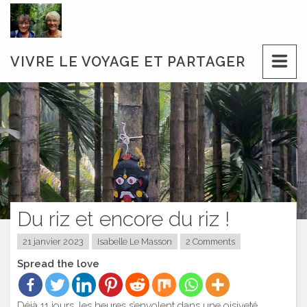
Skip
to
content
VIVRE LE VOYAGE ET PARTAGER
Du riz et encore du riz !
21 janvier 2023
Isabelle Le Masson
2 Comments
Spread the love
Déjà 11 jours, les heures s’envolent dans une oisiveté