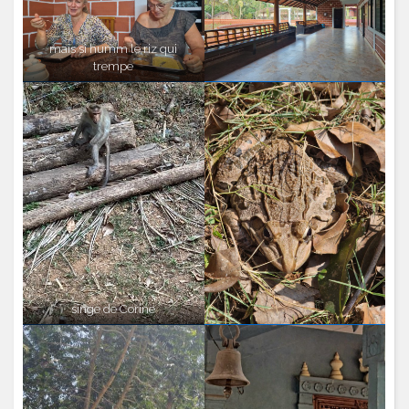
mais si humm le riz qui
trempe
singe de Corine