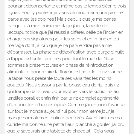
pourtant déconcertante et même pas le temps d’écrire trois
lignes. Pour y parvenir je viens de renoncer à une piscine
partie avec les copines ! Mais depuis que je me pense
tranquille à mon troisième étage j’ai eu, la visite de
l’accupunctrice que j’ai réussi à différer, celle de l’indien en
charge des signatures pour les soins et enfin l’indien du
ménage dont j’ai cru que je ne parviendrai pas à me
débarrasser. La phase de détoxification avec purge d’huile
à l’appui est enfin terminée pour tout le monde. Nous
sommes à présent toutes en phase de réintroduction
alimentaire pour refaire la flore intestinale. Ici le riz star de
la table nous présente toute ses variantes les moins
goutées. Nous passons par la phase eau de riz, puis riz
qui trempe dans l’eau pour évoluer vers le kichidi riz au
lentilles corail et enfin finir par le riz complet agrémenté
d’un bouillon d’herbes épicé. Comme j’ai un jour d’avance
sur tout le monde aujourd’hui pour mon 4ème jour je
mange normalement enfin à peu près. Avant-hier une co-
curiste m’a donné une petite fleur blanche à goûter, j’ai cru
que je savourais une tablette de chocolat ! Cela vous