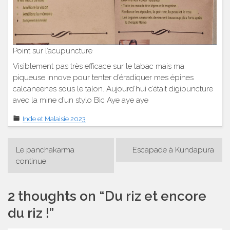
Point sur l’acupuncture
Visiblement pas très efficace sur le tabac mais ma
piqueuse innove pour tenter d’éradiquer mes épines
calcaneenes sous le talon. Aujourd’hui c’était digipuncture
avec la mine d’un stylo Bic Aye aye aye
Inde et Malaisie 2023
Navigation
Le panchakarma
Escapade à Kundapura
de
continue
l’article
2 thoughts on “
Du riz et encore
du riz !
”